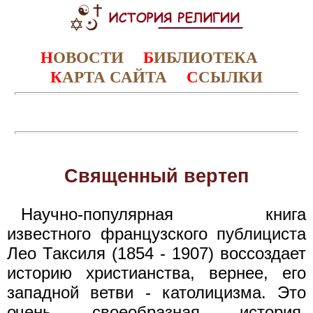
Н
ОВОСТИ
Б
ИБЛИОТЕКА
К
АРТА САЙТА
С
СЫЛКИ
Священный вертеп
Научно-популярная книга
известного французского публициста
Лео Таксиля (1854 - 1907) воссоздает
историю христианства, вернее, его
западной ветви - католицизма. Это
очень своеобразная история.