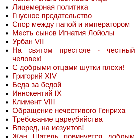
Лицемерная политика
Гнусное предательство
Спор между папой и императором
Месть сынов Игнатия Лойолы
Урбан VII
На святом престоле - честный
человек!
С добрыми отцами шутки плохи!
Григорий XIV
Беда за бедой
Иннокентий IX
Климент VIII
Обращение нечестивого Генриха
Требование цареубийства
Вперед, на иезуитов!
Жан Шатель повинуется добрым