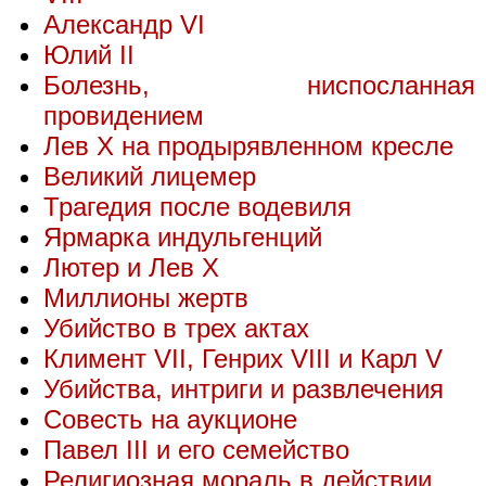
Александр VI
Юлий II
Болезнь, ниспосланная
провидением
Лев X на продырявленном кресле
Великий лицемер
Трагедия после водевиля
Ярмарка индульгенций
Лютер и Лев X
Миллионы жертв
Убийство в трех актах
Климент VII, Генрих VIII и Карл V
Убийства, интриги и развлечения
Совесть на аукционе
Павел III и его семейство
Религиозная мораль в действии