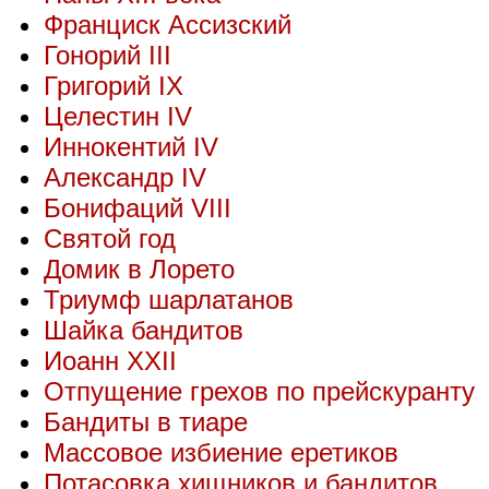
Франциск Ассизский
Гонорий III
Григорий IX
Целестин IV
Иннокентий IV
Александр IV
Бонифаций VIII
Святой год
Домик в Лорето
Триумф шарлатанов
Шайка бандитов
Иоанн XXII
Отпущение грехов по прейскуранту
Бандиты в тиаре
Массовое избиение еретиков
Потасовка хищников и бандитов