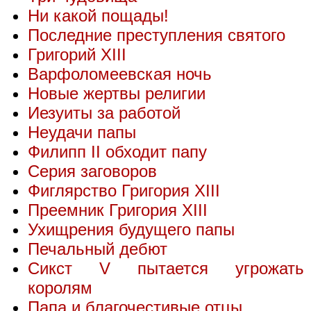
Ни какой пощады!
Последние преступления святого
Григорий XIII
Варфоломеевская ночь
Новые жертвы религии
Иезуиты за работой
Неудачи папы
Филипп II обходит папу
Серия заговоров
Фиглярство Григория XIII
Преемник Григория XIII
Ухищрения будущего папы
Печальный дебют
Сикст V пытается угрожать
королям
Папа и благочестивые отцы