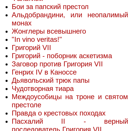
Бои за папский престол
Альдобрандини, или неопалимый
монах
Жонглеры всевышнего
"In vino veritas!"
Григорий VII
Григорий - поборник аскетизма
Заговор против Григория VII
Генрих IV в Каноссе
Дьявольский трюк папы
Чудотворная тиара
Междоусобицы на троне и святом
престоле
Правда о крестовых походах
Пасхалий II - верный
последователь Григория VII