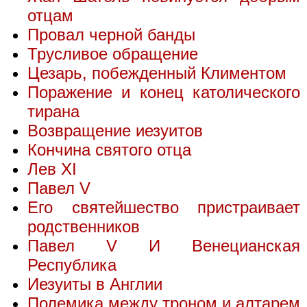
отцам
Провал черной банды
Трусливое обращение
Цезарь, побежденный Климентом
Поражение и конец католического
тирана
Возвращение иезуитов
Кончина святого отца
Лев XI
Павел V
Его святейшество пристраивает
родственников
Павел V И Венецианская
Республика
Иезуиты в Англии
Полемика между троном и алтарем