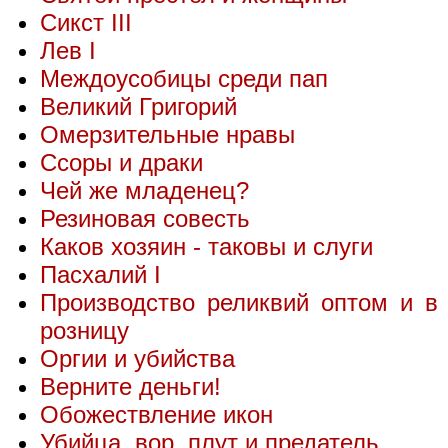
Сикст III
Лев I
Междоусобицы среди пап
Великий Григорий
Омерзительные нравы
Ссоры и драки
Чей же младенец?
Резиновая совесть
Каков хозяин - таковы и слуги
Пасхалий I
Производство реликвий оптом и в
розницу
Оргии и убийства
Верните деньги!
Обожествление икон
Убийца, вор, плут и предатель