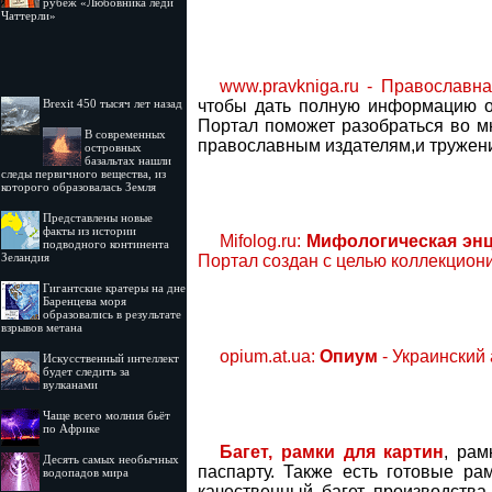
рубеж «Любовника леди
Чаттерли»
www.pravkniga.ru - Православн
Brexit 450 тысяч лет назад
чтобы дать полную информацию о 
Портал поможет разобраться во м
В современных
православным издателям,и тружени
островных
базальтах нашли
следы первичного вещества, из
которого образовалась Земля
Представлены новые
факты из истории
Mifolog.ru:
Мифологическая эн
подводного континента
Зеландия
Портал создан с целью коллекциони
Гигантские кратеры на дне
Баренцева моря
образовались в результате
взрывов метана
opium.at.ua:
Опиум
- Украинский 
Искусственный интеллект
будет следить за
вулканами
Чаще всего молния бьёт
по Африке
Багет, рамки для картин
, рам
Десять самых необычных
паспарту. Также есть готовые ра
водопадов мира
качественный багет производства