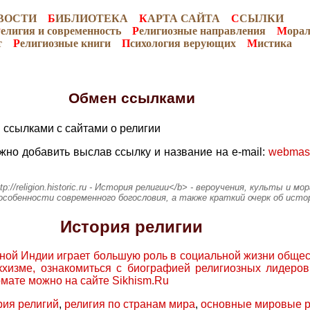
ВОСТИ
Б
ИБЛИОТЕКА
К
АРТА САЙТА
С
СЫЛКИ
Р
елигия и современность
Р
елигиозные направления
М
ора
т
Р
елигиозные книги
П
сихология верующих
М
истика
Обмен ссылками
 ссылками с сайтами о религии
о добавить выслав ссылку и название на e-mail:
webmast
b>http://religion.historic.ru - История религии</b> - вероучения, культы и
особенности современного богословия, а также краткий очерк об ист
История религии
ой Индии играет большую роль в социальной жизни общес
кхизме, ознакомиться с биографией религиозных лидеров
рмате можно на сайте Sikhism.Ru
рия религий
,
религия по странам мира
,
основные мировые р