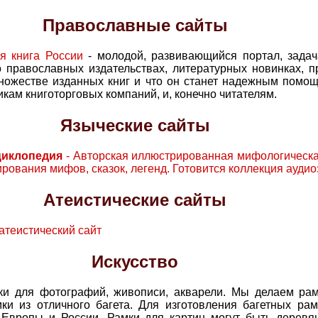
Православные сайты
ая книга России
- молодой, развивающийся портал, задача
православных издательствах, литературных новинках, п
ножестве изданных книг и что он станет надежным помощ
кам книготорговых компаний, и, конечно читателям.
Языческие сайты
циклопедия
- Авторская иллюстрированная мифологическая
рования мифов, сказок, легенд. Готовится коллекция ауди
Атеистические сайты
атеистический сайт
Искусство
ки для фотографий, живописи, акварели. Мы делаем рам
мки из отличного багета. Для изготовления багетных ра
 Европы и России. Рамки для картин могут быть дерев