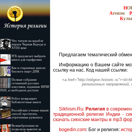
Н
О
А
теизм
К
уль
Что читали на корабле
пирата Черная Борода в
XVIII веке
Предлагаем тематический обмен
РГБ предлагает выбрать
книги для оцифровки
Информацию о Вашем сайте можн
Как в старинных книгах
ссылку на нас. Код нашей ссылки:
биологи ищут ДНК
<a href="http://religion.historic.ru"><
Полные собрания
сочинений русских
религиозных направлений, 
классиков, изданные ИРЛИ
РАН, в свободном доступе
Робот возвращает
библиотечные книги
Sikhism.Ru:
Религия
в современн
Российские ученые нашли
традиционной религии Индии - си
способ прочитать
утраченные рукописи
скачать сикхские мантры в mp3 фо
Великобритания не
bogedin.com
: Бог и религия:
исто
позволила вывезти за