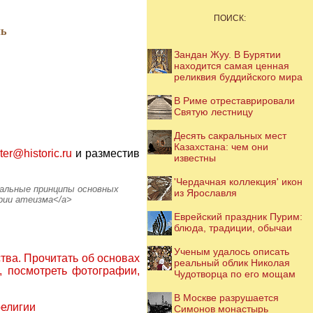
ПОИСК:
ль
Зандан Жуу. В Бурятии
находится самая ценная
реликвия буддийского мира
В Риме отреставрировали
Святую лестницу
Десять сакральных мест
Казахстана: чем они
er@historic.ru
и разместив
известны
'Чердачная коллекция' икон
 моральные принципы основных
из Ярославля
ории атеизма</a>
Еврейский праздник Пурим:
блюда, традиции, обычаи
Ученым удалось описать
тва. Прочитать об основах
реальный облик Николая
, посмотреть фотографии,
Чудотворца по его мощам
В Москве разрушается
елигии
Симонов монастырь