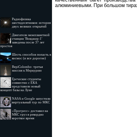
алюминиевыми. При большом тира
Радиофизика
шестидесятников: история
двух великих открытий
Двигатели межпланетной
станции 'Вояджер-1'
заведены после 37 лет
простоя
Шесть способов попасть в
космос (и все дорогие)
BepiColombo: третья
миссия к Меркурию
Греческие студенты
совместно с ЕКА
представили новый
концепт базы на Луне
NASA и Google запустили
виртуальный тур по МКС
«Прогресс» доставил на
МКС груз в рекордно
короткое время