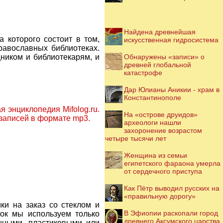
Найдена древнейшая
 которого состоит в том,
искусственная гидросистема
равославных библиотеках.
Обнаружены «записи» о
ником и библиотекарям, и
древней глобальной
катастрофе
Дар Юлианы Аникии - храм в
Константинополе
 энциклопедия Mifolog.ru.
На «острове друидов»
озаписей в формате mp3.
археологи нашли
захоронение возрастом
четыре тысячи лет
Женщина из семьи
египетского фараона умерла
от сердечного приступа
Как Пётр выводил русских на
«правильную дорогу»
ки на заказ со стеклом и
В Эфиопии раскопали город
мок мы используем только
древнего Аксумского царства
янными, пластиковыми или