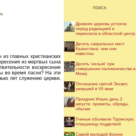
ПОИСК:
ль
Древняя церковь устояла
перед радиацией и
переехала в областной центр
Десять сакральных мест
Казахстана: чем они
известны
н из главных христианских
скресения из мертвых сына
Десять 'нельзя' при
твительности воскресение
совершении паломничества в
мы во время пасхи? На эти
Мекку
ько лет служению церкви,
Опознание святой Энсвит,
умершей в VII веке
Праздник Ильин день 2
августа: приметы, обряды,
обычаи
Ученые объявили Туринскую
плащаницу подделкой
Самой молодой богине