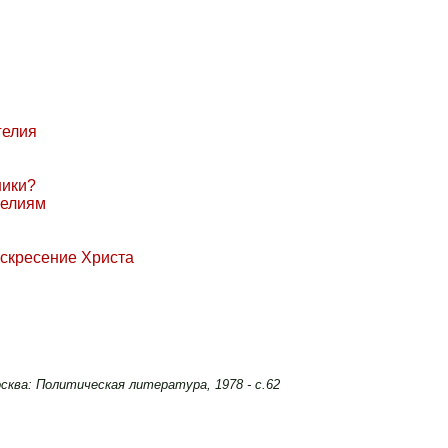
гелия
ники?
гелиям
оскресение Христа
осква: Политическая литература, 1978 - с.62