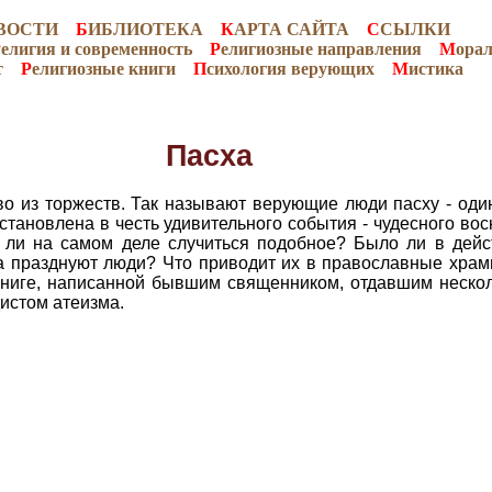
ВОСТИ
Б
ИБЛИОТЕКА
К
АРТА САЙТА
С
СЫЛКИ
Р
елигия и современность
Р
елигиозные направления
М
ора
т
Р
елигиозные книги
П
сихология верующих
М
истика
Пасха
во из торжеств. Так называют верующие люди пасху - оди
установлена в честь удивительного события - чудесного во
 ли на самом деле случиться подобное? Было ли в дейс
гда празднуют люди? Что приводит их в православные хра
 книге, написанной бывшим священником, отдавшим нескол
истом атеизма.