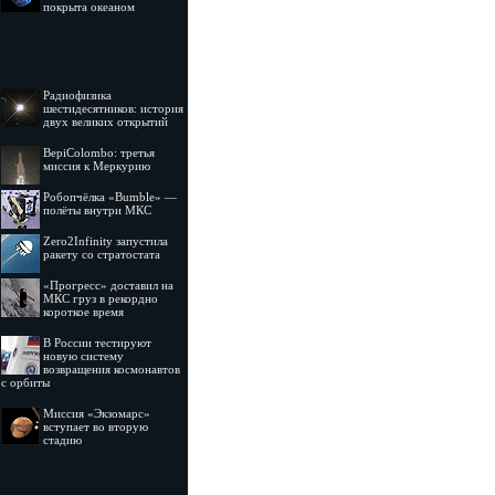
покрыта океаном
Радиофизика
шестидесятников: история
двух великих открытий
BepiColombo: третья
миссия к Меркурию
Робопчёлка «Bumble» —
полёты внутри МКС
Zero2Infinity запустила
ракету со стратостата
«Прогресс» доставил на
МКС груз в рекордно
короткое время
В России тестируют
новую систему
возвращения космонавтов
с орбиты
Миссия «Экзомарс»
вступает во вторую
стадию