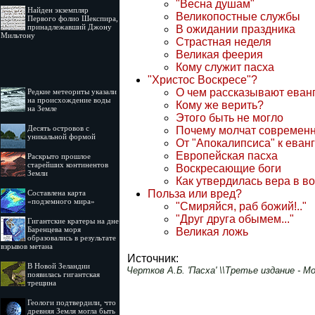
"Весна душам"
Найден экземпляр
Великопостные службы
Первого фолио Шекспира,
принадлежавший Джону
В ожидании праздника
Мильтону
Страстная неделя
Великая феерия
Кому служит пасха
"Христос Воскресе"?
О чем рассказывают еван
Редкие метеориты указали
на происхождение воды
Кому же верить?
на Земле
Этого быть не могло
Десять островов c
Почему молчат современ
уникальной формой
От "Апокалипсиса" к еван
Европейская пасха
Раскрыто прошлое
старейших континентов
Воскресающие боги
Земли
Как утвердилась вера в в
Польза или вред?
Составлена карта
«подземного мира»
"Смиряйся, раб божий!.."
"Друг друга обымем..."
Гигантские кратеры на дне
Баренцева моря
Великая ложь
образовались в результате
взрывов метана
Источник:
В Новой Зеландии
Чертков А.Б. 'Пасха' \\Третье издание - М
появилась гигантская
трещина
Геологи подтвердили, что
древняя Земля могла быть