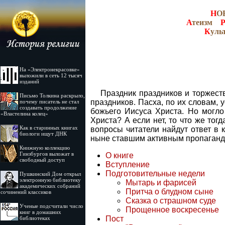
Н
О
А
теизм
К
уль
На «Электронекрасовке»
выложили в сеть 12 тысяч
изданий
Праздник праздников и торжест
Письмо Толкина раскрыло,
праздников. Пасха, по их словам, 
почему писатель не стал
создавать продолжение
божьего Иисуса Христа. Но могло
«Властелина колец»
Христа? А если нет, то что же то
Как в старинных книгах
вопросы читатели найдут ответ в
биологи ищут ДНК
ныне ставшим активным пропаганд
Книжную коллекцию
Гинзбургов выложат в
О книге
свободный доступ
Вступление
Подготовительные недели
Пушкинский Дом открыл
электронную библиотеку
Мытарь и фарисей
академических собраний
Притча о блудном сыне
сочинений классиков
Сказка о страшном суде
Ученые подсчитали число
Прощенное воскресенье
книг в домашних
Пост
библиотеках