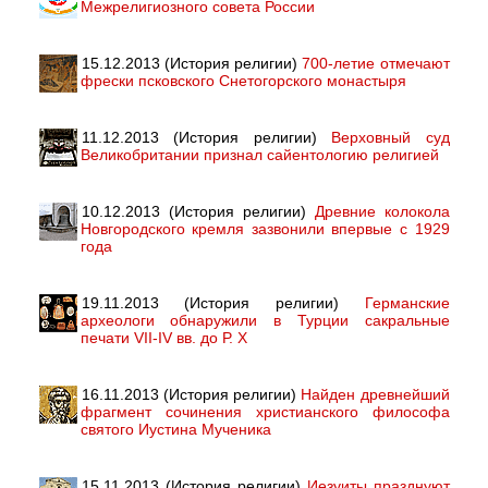
Межрелигиозного совета России
15.12.2013 (История религии)
700-летие отмечают
фрески псковского Снетогорского монастыря
11.12.2013 (История религии)
Верховный суд
Великобритании признал сайентологию религией
10.12.2013 (История религии)
Древние колокола
Новгородского кремля зазвонили впервые с 1929
года
19.11.2013 (История религии)
Германские
археологи обнаружили в Турции сакральные
печати VII-IV вв. до Р. Х
16.11.2013 (История религии)
Найден древнейший
фрагмент сочинения христианского философа
святого Иустина Мученика
15.11.2013 (История религии)
Иезуиты празднуют