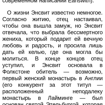
современном написании Eanswith).
О жизни Энсвит известно немногое.
Согласно житию, отец настаивал,
чтобы она вышла замуж, но Энсвит
отвечала, что выбрала бессмертного
жениха, который подарит ей вечную
любовь и радость, и просила лишь
дать ей келью, где она могла бы
молиться. В конце концов отец
уступил, и Энсвит основала в
Фолкстоне обитель — возможно,
первый женский монастырь в Англии
(его конкурент за этот титул —
расположенный неподалеку
монастырь в Лайминге — был
основан святой Этельбургой, которая