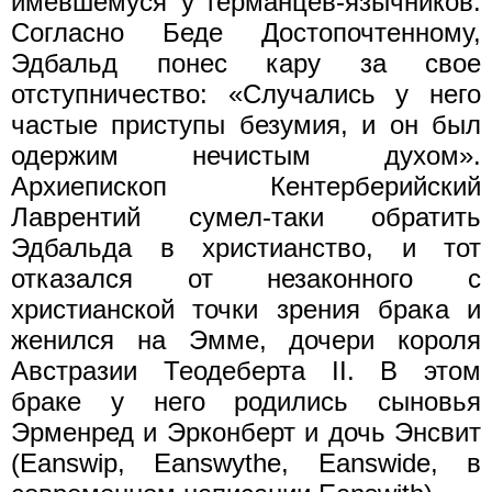
имевшемуся у германцев-язычников.
Согласно Беде Достопочтенному,
Эдбальд понес кару за свое
отступничество: «Случались у него
частые приступы безумия, и он был
одержим нечистым духом».
Архиепископ Кентерберийский
Лаврентий сумел-таки обратить
Эдбальда в христианство, и тот
отказался от незаконного с
христианской точки зрения брака и
женился на Эмме, дочери короля
Австразии Теодеберта II. В этом
браке у него родились сыновья
Эрменред и Эрконберт и дочь Энсвит
(Eanswip, Eanswythe, Eanswide, в