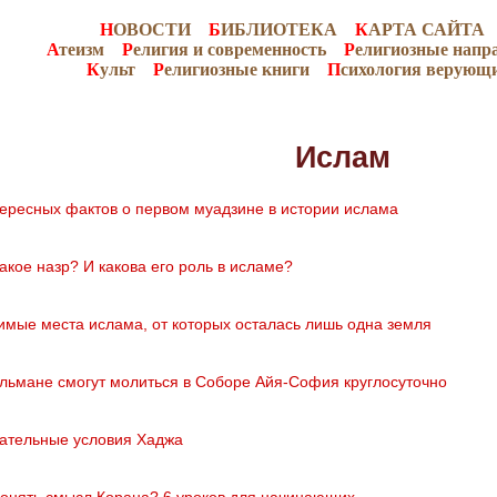
Н
ОВОСТИ
Б
ИБЛИОТЕКА
К
АРТА САЙТА
А
теизм
Р
елигия и современность
Р
елигиозные напр
К
ульт
Р
елигиозные книги
П
сихология верующ
Ислам
тересных фактов о первом муадзине в истории ислама
такое назр? И какова его роль в исламе?
имые места ислама, от которых осталась лишь одна земля
льмане смогут молиться в Соборе Айя-София круглосуточно
ательные условия Хаджа
понять смысл Корана? 6 уроков для начинающих