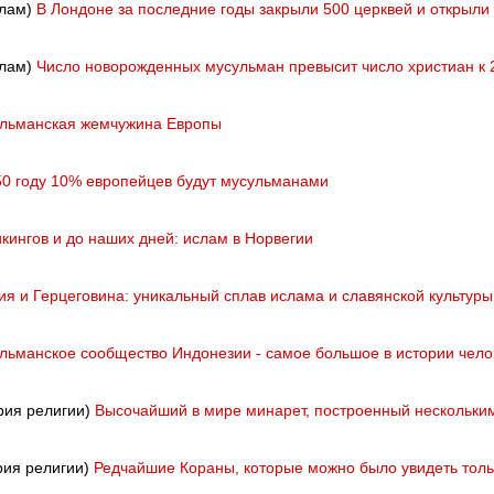
слам)
В Лондоне за последние годы закрыли 500 церквей и открыли
слам)
Число новорожденных мусульман превысит число христиан к 
льманская жемчужина Европы
50 году 10% европейцев будут мусульманами
икингов и до наших дней: ислам в Норвегии
ия и Герцеговина: уникальный сплав ислама и славянской культуры
льманское сообщество Индонезии - самое большое в истории чело
рия религии)
Высочайший в мире минарет, построенный нескольки
рия религии)
Редчайшие Кораны, которые можно было увидеть толь