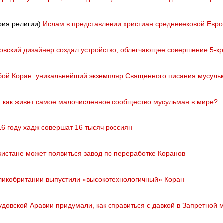
рия религии)
Ислам в представлении христиан средневековой Евр
овский дизайнер создал устройство, облегчающее совершение 5-к
бой Коран: уникальнейший экземпляр Священного писания мусуль
: как живет самое малочисленное сообщество мусульман в мире?
16 году хадж совершат 16 тысяч россиян
кистане может появиться завод по переработке Коранов
ликобритании выпустили «высокотехнологичный» Коран
удовской Аравии придумали, как справиться с давкой в Запретной 