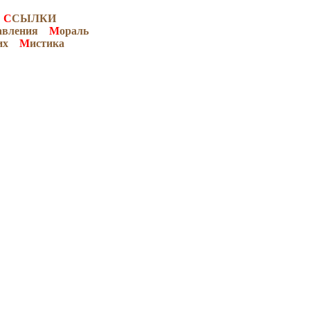
С
СЫЛКИ
авления
М
ораль
их
М
истика