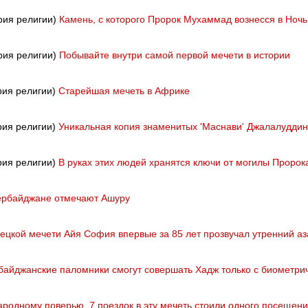
рия религии)
Камень, с которого Пророк Мухаммад вознесся в Ноч
рия религии)
Побывайте внутри самой первой мечети в истории
рия религии)
Старейшая мечеть в Африке
рия религии)
Уникальная копия знаменитых 'Маснави' Джалалуддин
рия религии)
В руках этих людей хранятся ключи от могилы Проро
ербайджане отмечают Ашуру
рецкой мечети Айя София впервые за 85 лет прозвучал утренний аз
байджанские паломники смогут совершать Хадж только с биометри
ародному поверью, 7 поездок в эту мечеть стоили одного посещен