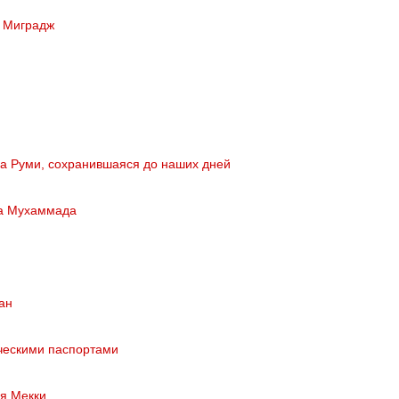
ь Миградж
а Руми, сохранившаяся до наших дней
ка Мухаммада
ан
ческими паспортами
ия Мекки