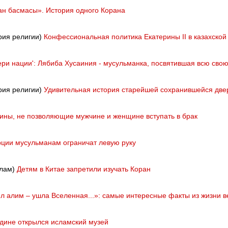
ан басмасы». История одного Корана
рия религии)
Конфессиональная политика Екатерины II в казахской
ери нации': Лябиба Хусаиния - мусульманка, посвятившая всю св
рия религии)
Удивительная история старейшей сохранившейся дв
ины, не позволяющие мужчине и женщине вступать в брак
рции мусульманам ограничат левую руку
слам)
Детям в Китае запретили изучать Коран
л алим – ушла Вселенная...»: самые интересные факты из жизни 
дине открылся исламский музей