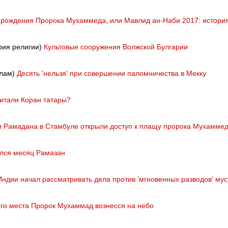
 рождения Пророка Мухаммеда, или Мавлид ан-Наби 2017: истори
рия религии)
Культовые сооружения Волжской Булгарии
слам)
Десять 'нельзя' при совершении паломничества в Мекку
читали Коран татары?
и Рамадана в Стамбуле открыли доступ к плащу пророка Мухамме
лся месяц Рамазан
Индии начал рассматривать дела против 'мгновенных разводов' му
ого места Пророк Мухаммад вознесся на небо