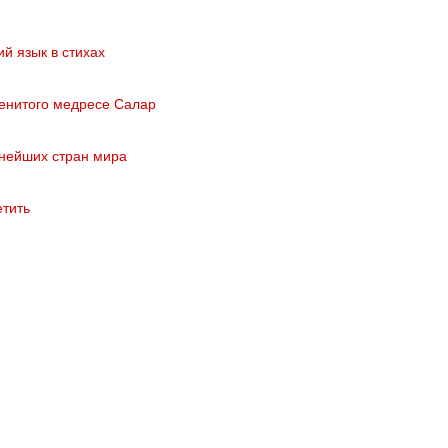
й язык в стихах
аменитого медресе Салар
днейших стран мира
етить