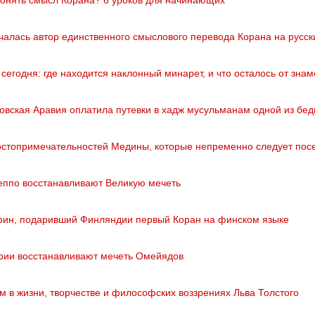
чалась автор единственного смыслового перевода Корана на русски
 сегодня: где находится наклонный минарет, и что осталось от зн
овская Аравия оплатила путевки в хадж мусульманам одной из бе
остопримечательностей Медины, которые непременно следует пос
еппо восстанавливают Великую мечеть
рин, подаривший Финляндии первый Коран на финском языке
рии восстанавливают мечеть Омейядов
м в жизни, творчестве и философских воззрениях Льва Толстого