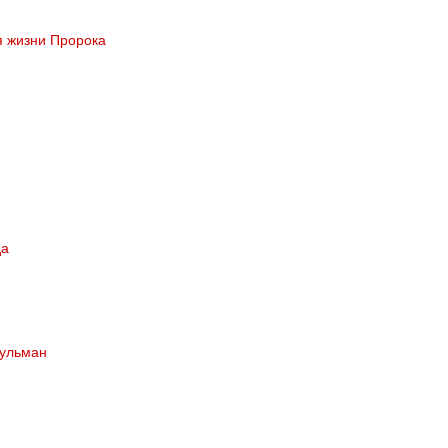
я жизни Пророка
да
сульман