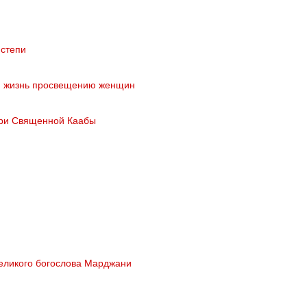
 степи
ою жизнь просвещению женщин
ери Священной Каабы
великого богослова Марджани