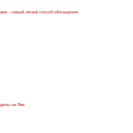
авие - самый легкий способ обогащения
йдены на Яве