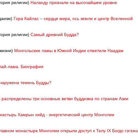
тория религии)
Наланду признали на высочайшем уровне
удаизм)
Гора Кайлас – сердце мира, ось земли и центр Вселенной
тория религии)
Самый древний Будда?
 жизни)
Монгольские ламы в Южной Индии отметили Наадам
лай-лама. Биография
наружена темень Будды?
к распределены три основные ветви буддизма по странам Азии
настырь Хамрын хийд - энергетический центр Монголии
главном монастыре Монголии открыли доступ к Телу IX Богдо гэгээн