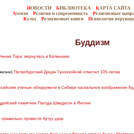
Н
ОВОСТИ
Б
ИБЛИОТЕКА
К
АРТА САЙТА
А
теизм
Р
елигия и современность
Р
елигиозные напр
К
ульт
Р
елигиозные книги
П
сихология верующ
Буддизм
еленая Тара' вернулась в Калмыкию
 жизни)
Петербургский Дацан Гунзэчойнэй отметил 105-летие
ссийские ученые обнаружили в Сибири наскальное изображение Б
ддийский памятник Пагода Шведагон в Янгоне
к правильно провести бутуу удэр
Калмыкии открыли самую большую в Европе статую Будды Майтреи