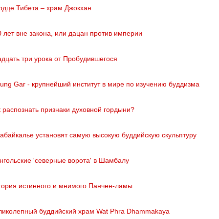
рдце Тибета – храм Джокхан
0 лет вне закона, или дацан против империи
адцать три урока от Пробудившегося
rung Gar - крупнейший институт в мире по изучению буддизма
к распознать признаки духовной гордыни?
Забайкалье установят самую высокую буддийскую скульптуру
нгольские 'северные ворота' в Шамбалу
тория истинного и мнимого Панчен-ламы
ликолепный буддийский храм Wat Phra Dhammakaya