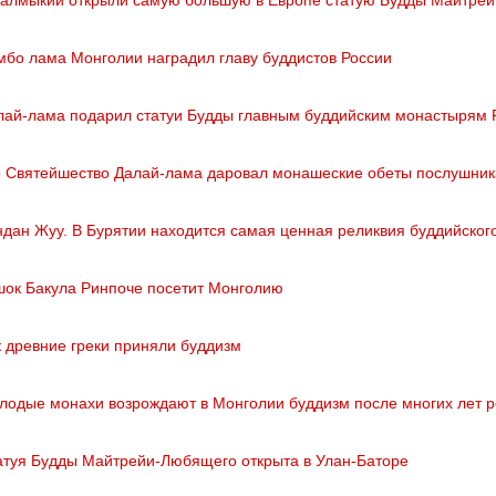
мбо лама Монголии наградил главу буддистов России
лай-лама подарил статуи Будды главным буддийским монастырям 
о Святейшество Далай-лама даровал монашеские обеты послушник
ндан Жуу. В Бурятии находится самая ценная реликвия буддийског
шок Бакула Ринпоче посетит Монголию
к древние греки приняли буддизм
лодые монахи возрождают в Монголии буддизм после многих лет 
атуя Будды Майтрейи-Любящего открыта в Улан-Баторе