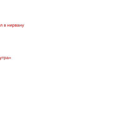
л в нирвану
сутра»