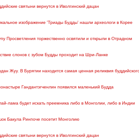
ддийские святыни вернутся в Иволгинский дацан
икальное изображение 'Триады Будды' нашли археологи в Корее
упу Просветления торжественно освятили и открыли в Отрадном
ствие слонов с зубом Будды проходит на Шри-Ланке
ндан Жуу. В Бурятии находится самая ценная реликвия буддийског
монастыре Гандантэгченлин появился маленький Будда
лай-лама будет искать преемника либо в Монголии, либо в Индии
шок Бакула Ринпоче посетит Монголию
ддийские святыни вернутся в Иволгинский дацан