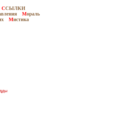
С
СЫЛКИ
авления
М
ораль
их
М
истика
удды