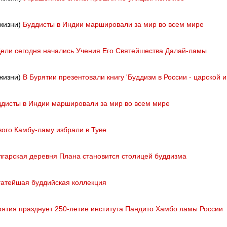
 жизни)
Буддисты в Индии маршировали за мир во всем мире
Дели сегодня начались Учения Его Святейшества Далай-ламы
 жизни)
В Бурятии презентовали книгу 'Буддизм в России - царской и
ддисты в Индии маршировали за мир во всем мире
ого Камбу-ламу избрали в Туве
лгарская деревня Плана становится столицей буддизма
гатейшая буддийская коллекция
рятия празднует 250-летие института Пандито Хамбо ламы России