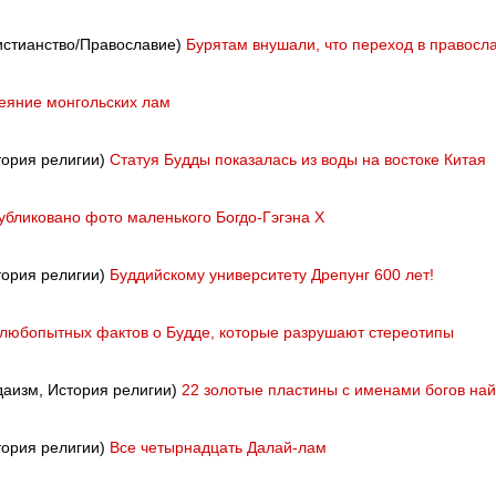
ристианство/Православие)
Бурятам внушали, что переход в правосл
еяние монгольских лам
тория религии)
Статуя Будды показалась из воды на востоке Китая
убликовано фото маленького Богдо-Гэгэна Х
тория религии)
Буддийскому университету Дрепунг 600 лет!
 любопытных фактов о Будде, которые разрушают стереотипы
даизм, История религии)
22 золотые пластины с именами богов на
тория религии)
Все четырнадцать Далай-лам