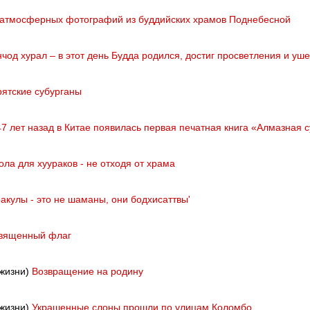
 атмосферных фотографий из буддийских храмов Поднебесной
чод хурал – в этот день Будда родился, достиг просветления и уше
рятские субурганы
47 лет назад в Китае появилась первая печатная книга «Алмазная 
ола для хуураков - не отходя от храма
ракулы - это не шаманы, они бодхисаттвы'
вященный флаг
 жизни)
Возвращение на родину
 жизни)
Украшенные слоны прошли по улицам Коломбо