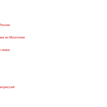
России
ам из Монголии
о мира
репрессий