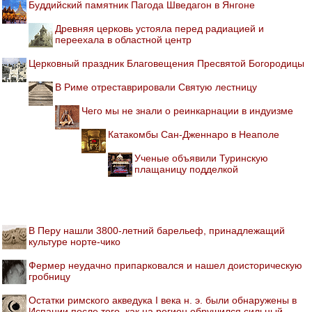
Буддийский памятник Пагода Шведагон в Янгоне
Древняя церковь устояла перед радиацией и
переехала в областной центр
Церковный праздник Благовещения Пресвятой Богородицы
В Риме отреставрировали Святую лестницу
Чего мы не знали о реинкарнации в индуизме
Катакомбы Сан-Дженнаро в Неаполе
Ученые объявили Туринскую
плащаницу подделкой
В Перу нашли 3800-летний барельеф, принадлежащий
культуре норте-чико
Фермер неудачно припарковался и нашел доисторическую
гробницу
Остатки римского акведука I века н. э. были обнаружены в
Испании после того, как на регион обрушился сильный