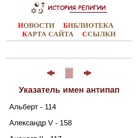
Н
ОВОСТИ
Б
ИБЛИОТЕКА
К
АРТА САЙТА
С
СЫЛКИ
Указатель имен антипап
Альберт - 114
Александр V - 158