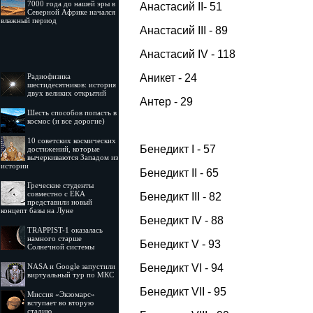
7000 года до нашей эры в
Анастасий II- 51
Северной Африке начался
влажный период
Анастасий III - 89
Анастасий IV - 118
Аникет - 24
Радиофизика
шестидесятников: история
двух великих открытий
Антер - 29
Шесть способов попасть в
космос (и все дорогие)
10 советских космических
Бенедикт I - 57
достижений, которые
вычеркиваются Западом из
истории
Бенедикт II - 65
Греческие студенты
совместно с ЕКА
Бенедикт III - 82
представили новый
концепт базы на Луне
Бенедикт IV - 88
TRAPPIST-1 оказалась
намного старше
Бенедикт V - 93
Солнечной системы
Бенедикт VI - 94
NASA и Google запустили
виртуальный тур по МКС
Бенедикт VII - 95
Миссия «Экзомарс»
вступает во вторую
стадию