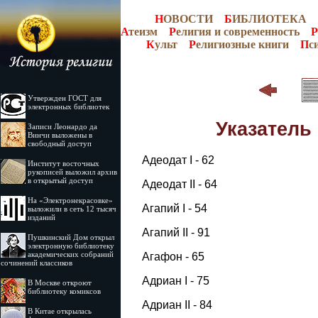
Н
ОВОСТИ
Б
ИБЛИОТЕКА
А
теизм
Р
елигия и современность
Р
К
ульт
Р
елигиозные книги
П
с
Утвержден ГОСТ для
электронных библиотек
Указатель
Записи Леонардо да
Винчи выложены в
свободный доступ
Адеодат I - 62
Институт восточных
рукописей выложил архив
в открытый доступ
Адеодат II - 64
На «Электронекрасовке»
Агапий I - 54
выложили в сеть 12 тысяч
изданий
Агапий II - 91
Пушкинский Дом открыл
электронную библиотеку
академических собраний
Агафон - 65
сочинений классиков
Адриан I - 75
В Москве откроют
библиотеку комиксов
Адриан II - 84
В Китае открылась