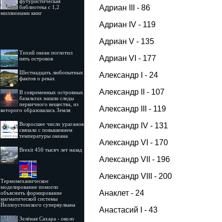
футуристическая
Адриан III - 86
библиотека с 1,2
миллионами книг
Адриан IV - 119
Адриан V - 135
Тихий океан поглотил
Адриан VI - 177
пять островов
Шестнадцать любопытных
Александр I - 24
фактов о реках
Александр II - 107
В современных островных
базальтах нашли следы
первичного вещества, из
Александр III - 119
которого образовалась Земля
Возросшее число ураганов
Александр IV - 131
связали с повышением
температуры океана
Александр VI - 170
Brexit 450 тысяч лет назад
Александр VII - 196
Александр VIII - 200
Термомеханическое
моделирование помогло
Анаклет - 24
объяснить формирование
магматической системы
Йеллоустонского супервулкана
Анастасий I - 43
Зелёная Сахара - около