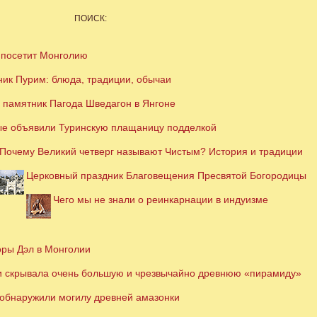
ПОИСК:
 посетит Монголию
ник Пурим: блюда, традиции, обычаи
 памятник Пагода Шведагон в Янгоне
е объявили Туринскую плащаницу подделкой
Почему Великий четверг называют Чистым? История и традиции
Церковный праздник Благовещения Пресвятой Богородицы
Чего мы не знали о реинкарнации в индуизме
оры Дэл в Монголии
и скрывала очень большую и чрезвычайно древнюю «пирамиду»
обнаружили могилу древней амазонки