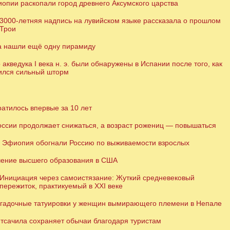
опии раскопали город древнего Аксумского царства
3000-летняя надпись на лувийском языке рассказала о прошлом
Трои
а нашли ещё одну пирамиду
 акведука I века н. э. были обнаружены в Испании после того, как
ился сильный шторм
атилось впервые за 10 лет
оссии продолжает снижаться, а возраст рожениц — повышаться
 Эфиопия обогнали Россию по выживаемости взрослых
ение высшего образования в США
Инициация через самоистязание: Жуткий средневековый
пережиток, практикуемый в XXI веке
загадочные татуировки у женщин вымирающего племени в Непале
тсачила сохраняет обычаи благодаря туристам