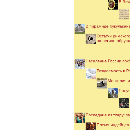
В Эфи
В пирамиде Кукулькан
Остатки римского
на регион обруш
Население России сокр
Рождаемость в Р
Монголия и
Получ
Последние из тхару: 
Племя индейцев-