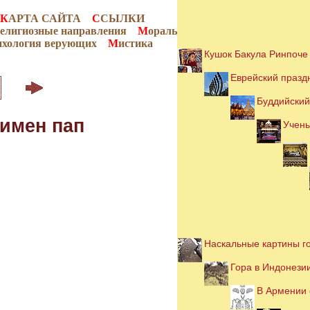
К
АРТА САЙТА
С
СЫЛКИ
елигиозные направления
М
ораль
ихология верующих
М
истика
Кушок Бакула Ринпоче
Еврейский празд
Буддийский
 имен пап
Учены
Наскальные картины г
Гора в Индонези
В Армении 