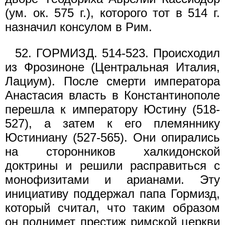
(ум. ок. 575 г.), которого тот в 514 г.
назначил консулом в Рим.
52. ГОРМИЗД. 514-523. Происходил
из Фрозиноне (Центральная Италия,
Лациум). После смерти императора
Анастасия власть в Константинополе
перешла к императору Юстину (518-
527), а затем к его племяннику
Юстиниану (527-565). Они опирались
на сторонников халкидонской
доктрины и решили расправиться с
монофизитами и арианами. Эту
инициативу поддержал папа Гормизд,
который считал, что таким образом
он поднимет престиж римской церкви