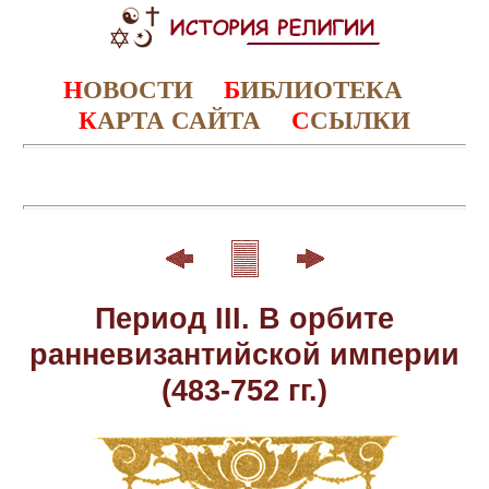
Н
ОВОСТИ
Б
ИБЛИОТЕКА
К
АРТА САЙТА
С
СЫЛКИ
Период III. В орбите
ранневизантийской империи
(483-752 гг.)