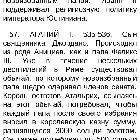
новоизбранным папой. Иоанн II
поддерживал религиозную политику
императора Юстиниана.
57. АГАПИЙ I. 535-536. Сын
священника Джордано. Происходил
из рода Анициев, как и папа Феликс
III. Уже в течение нескольких
десятилетий в Риме существовал
обычай, по которому новоизбранный
папа щедро одаривал членов сената.
Король остготов Атальрих, ссылаясь
на этот обычай, потребовал, чтобы
каждый папа после своего избрания
вносил в королевскую казну сумму,
равнявшуюся 3000 сольди золотом.
Он также потребовал по 500 сольди