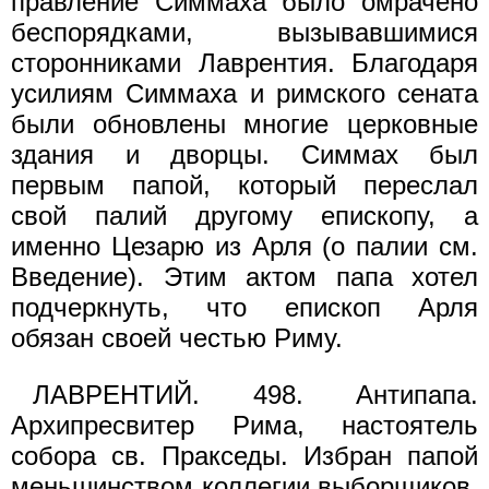
правление Симмаха было омрачено
беспорядками, вызывавшимися
сторонниками Лаврентия. Благодаря
усилиям Симмаха и римского сената
были обновлены многие церковные
здания и дворцы. Симмах был
первым папой, который переслал
свой палий другому епископу, а
именно Цезарю из Арля (о палии см.
Введение). Этим актом папа хотел
подчеркнуть, что епископ Арля
обязан своей честью Риму.
ЛАВРЕНТИЙ. 498. Антипапа.
Архипресвитер Рима, настоятель
собора св. Пракседы. Избран папой
меньшинством коллегии выборщиков,