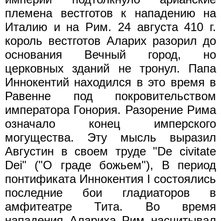
племена вестготов к нападению на
Италию и на Рим. 24 августа 410 г.
король вестготов Аларих разорил до
основания Вечный город, но
церковных зданий не тронул. Папа
Иннокентий находился в это время в
Равенне под покровительством
императора Гонория. Разорение Рима
означало конец имперского
могущества. Эту мысль выразил
Августин в своем труде "De civitate
Dei" ("О граде божьем"), В период
понтификата Иннокентия I состоялись
последние бои гладиаторов в
амфитеатре Тита. Во время
нападения Алариха Рим насчитывал