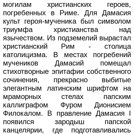
могилам христианских героев,
погребенных в Риме. Для Дамасия
культ героя-мученика был символом
триумфа христианства над
язычеством. Из подземелий вырастал
христианский Рим - столица
католицизма. В местах погребений
мучеников Дамасий помещал
стихотворные эпитафии собственного
сочинения, прекрасно выбитые
элегантным латинским шрифтом на
мраморных стелах папским
каллиграфом Фуром Дионисием
Филокалом. В правление Дамасия I
появился зародыш папской
канцелярии, где подготавливались