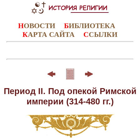
Н
ОВОСТИ
Б
ИБЛИОТЕКА
К
АРТА САЙТА
С
СЫЛКИ
Период II. Под опекой Римской
империи (314-480 гг.)