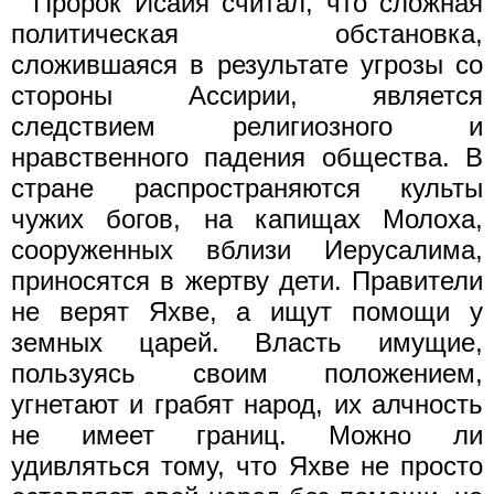
Пророк Исайя считал, что сложная
политическая обстановка,
сложившаяся в результате угрозы со
стороны Ассирии, является
следствием религиозного и
нравственного падения общества. В
стране распространяются культы
чужих богов, на капищах Молоха,
сооруженных вблизи Иерусалима,
приносятся в жертву дети. Правители
не верят Яхве, а ищут помощи у
земных царей. Власть имущие,
пользуясь своим положением,
угнетают и грабят народ, их алчность
не имеет границ. Можно ли
удивляться тому, что Яхве не просто