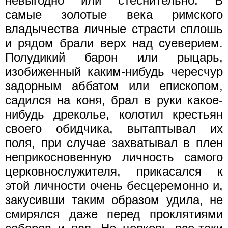
невыгодно или стеснительно. В
самые золотые века римского
владычества личные страсти сплошь
и рядом брали верх над суеверием.
Полудикий барон или рыцарь,
изобиженный каким-нибудь чересчур
задорным аббатом или епископом,
садился на коня, брал в руки какое-
нибудь дреколье, колотил крестьян
своего обидчика, вытаптывал их
поля, при случае захватывал в плен
неприкосновенную личность самого
церковнослужителя, прикасался к
этой личности очень бесцеремонно и,
закусивши таким образом удила, не
смирялся даже перед проклятиями