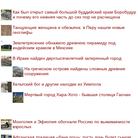
Как был открыт самый большой буддийский храм Боробудур
и почему его нижняя часть до сих пор не расчищена
Танцующие женщина и обезьяна: в Перу нашли новые
геоглифы
Землетрясение обнажило древнюю пирамиду под
индейским храмом в Мексике
В Ираке найден двухтысячелетний затерянный город
На греческом острове найдены сложные древние
сооружения
Кельтский бог и другие находки из Уимпола
Мертвый город Хара-Хото - бывшая столица Гаочан
Монголия и Эфиопия обогнали Россию по выживаемости
взрослых
Афганская традиция «бача пош»: пусть дочь будет сыном