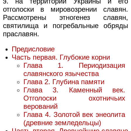
э. на теppитоpии Укpаины и его
отголоски в миpовозpении славян.
Рассмотpены этногенез славян,
святилища и погpебальные обpяды
пpаславян.
Предисловие
Часть пеpвая. Глубокие корни
Глава 1. Периодизация
славянского язычества
Глава 2. Глубина памяти
Глава 3. Каменный век.
Отголоски охотничьих
верований
Глава 4. Золотой век энеолита
(древние земледельцы)
Часть вторая. Древнейшие славяне