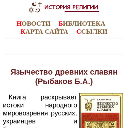
Н
ОВОСТИ
Б
ИБЛИОТЕКА
К
АРТА САЙТА
С
СЫЛКИ
Язычество древних славян
(Рыбаков Б.А.)
Книга pаскpывает
истоки наpодного
миpовозpения pyсских,
yкpаинцев и