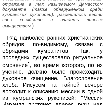
отражена в так называемом Дамасском
документе (также обнаруженном среди
кумранских рукописей), разрешалось вести
свое хозяйство и владеть личным
)
имуществом.
Ряд наиболее ранних христианских
обрядов, по-видимому, связан с
обрядами кумранитов. Так, у
последних существовало ритуальное
*
омовение
, во время которого, по их
учению, должно было происходить
духовное очищение. Благословение
хлеба Иисусом на тайной вечере
восходит к описанию мессии в одной
из кумранских рукописей: "Мессия
Израиля протянет вперед руки над