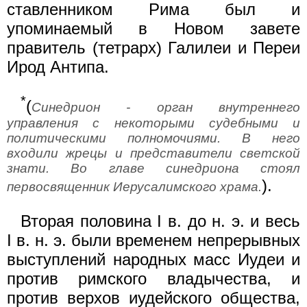
ставленником Рима был и
упоминаемый в Новом завете
правитель (тетрарх) Галилеи и Переи
Ирод Антипа.
*
(
Синедрион - орган внутреннего
управления с некоторыми судебными и
политическими полномочиями. В него
входили жрецы и представители светской
знати. Во главе синедриона стоял
).
первосвященник Иерусалимского храма.
Вторая половина I в. до н. э. и весь
I в. н. э. были временем непрерывных
выступлений народных масс Иудеи и
против римского владычества, и
против верхов иудейского общества,