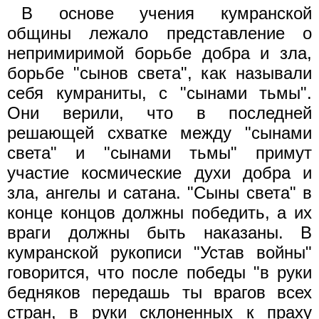
В основе учения кумранской
общины лежало представление о
непримиримой борьбе добра и зла,
борьбе "сынов света", как называли
себя кумраниты, с "сынами тьмы".
Они верили, что в последней
решающей схватке между "сынами
света" и "сынами тьмы" примут
участие космические духи добра и
зла, ангелы и сатана. "Сыны света" в
конце концов должны победить, а их
враги должны быть наказаны. В
кумранской рукописи "Устав войны"
говорится, что после победы "в руки
бедняков передашь ты врагов всех
стран, в руки склоненных к праху