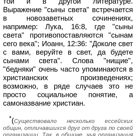
той и в другой литературе.
Выражение "сыны света" встречается
в новозаветных сочинениях,
например: Лука, 16:8, где "сыны
света" противопоставляются "сынам
сего века"; Иоанн, 12:36: "Доколе свет
с вами, веруйте в свет, да будете
сынами света". Слова "нищие",
"бедняки" очень часто упоминаются в
христианских произведениях;
возможно, в ряде случаев это не
просто социальное понятие, а
самоназвание христиан.
*
(
Существовало несколько ессейских
общин, отличавшихся друг от друга по своей
организации. Так, в общине, чья организация