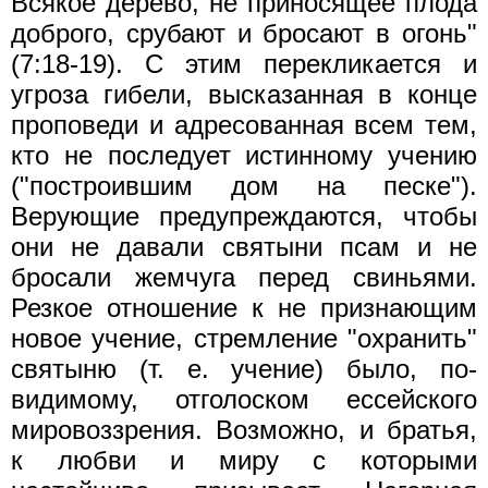
Всякое дерево, не приносящее плода
доброго, срубают и бросают в огонь"
(7:18-19). С этим перекликается и
угроза гибели, высказанная в конце
проповеди и адресованная всем тем,
кто не последует истинному учению
("построившим дом на песке").
Верующие предупреждаются, чтобы
они не давали святыни псам и не
бросали жемчуга перед свиньями.
Резкое отношение к не признающим
новое учение, стремление "охранить"
святыню (т. е. учение) было, по-
видимому, отголоском ессейского
мировоззрения. Возможно, и братья,
к любви и миру с которыми