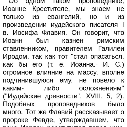
Об одном таком проповеднике,
Иоанне Крестителе, мы знаем не
только из евангелий, но и из
произведении иудейского писателя I
в. Иосифа Флавия. Он говорит, что
Иоанн был казнен римским
ставленником, правителем Галилеи
Иродом, так как тот "стал опасаться,
как бы его (т. е. Иоанна.- И. С.)
огромное влияние на массу, вполне
подчинившуюся ему, не повело к
каким- либо осложнениям"
("Иудейские древности", XVIII, 5, 2).
Подобных проповедников было
много. Тот же Флавий рассказывает о
пророке Февде, утверждавшем, что