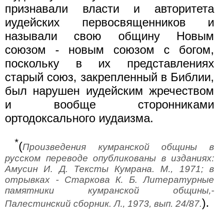
признавали власти и авторитета
иудейских первосвященников и
называли свою общину Новым
союзом - новым союзом с богом,
поскольку в их представлениях
старый союз, закрепленный в Библии,
был нарушен иудейским жречеством
и вообще сторонниками
ортодоксального иудаизма.
*
(
Произведения кумранской общины в
русском переводе опубликованы в изданиях:
Амусин И. Д. Тексты Кумрана. М., 1971; в
отрывках - Старкова К. Б. Литературные
памятники кумранской общины,-
).
Палестинский сборник. Л., 1973, вып. 24/87.