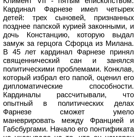
Климент VII - пятым епископством.
Кардинал Фарнезе имел четырех
детей: трех сыновей, признанных
позднее папской курией законными, и
дочь Констанцию, которую выдал
замуж за герцога Сфорца из Милана.
В 45 лет кардинал Фарнезе принял
священнический сан и занялся
политическими проблемами. Конклав,
который избрал его папой, оценил его
дипломатические способности.
Кардиналы рассчитывали, что
опытный в политических делах
Фарнезе сможет умело
маневрировать между Францией и
Габсбургами. Начало его понтификата