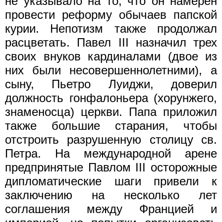
не указывало на то, что он намерен
провести реформу обычаев папской
курии. Непотизм также продолжал
расцветать. Павел III назначил трех
своих внуков кардиналами (двое из
них были несовершеннолетними), а
сыну, Пьетро Луиджи, доверил
должность гонфалоньера (хорунжего,
знаменосца) церкви. Папа приложил
также большие старания, чтобы
отстроить разрушенную столицу св.
Петра. На международной арене
предпринятые Павлом III осторожные
дипломатические шаги привели к
заключению на несколько лет
соглашения между Францией и