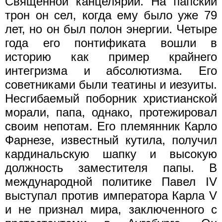
Священной канцелярии. На папский
трон он сел, когда ему было уже 79
лет, но он был полон энергии. Четыре
года его понтификата вошли в
историю как пример крайнего
интегризма и абсолютизма. Его
советниками были театины и иезуиты.
Несгибаемый поборник христианской
морали, папа, однако, протежировал
своим непотам. Его племянник Карло
Фарнезе, известный кутила, получил
кардинальскую шапку и высокую
должность заместителя папы. В
международной политике Павел IV
выступал против императора Карла V
и не признал мира, заключенного с