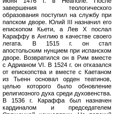
июня 1476 г. в Неаполе. После
завершения теологического
образования поступил на службу при
папском дворе. Юлий III назначил его
епископом Кьети, а Лев X послал
Караффу в Англию в качестве своего
легата. В 1515 г. он стал
апостольским нунцием при испанском
дворе. Возвратился он в Рим вместе
с Адрианом VI. В 1524 г. он отказался
от епископства и вместе с Каетаном
из Тьенн основал орден театинов,
целью которого было обновление
религиозного духа среди духовенства.
В 1536 г. Караффа был назначен
кардиналом и председателем