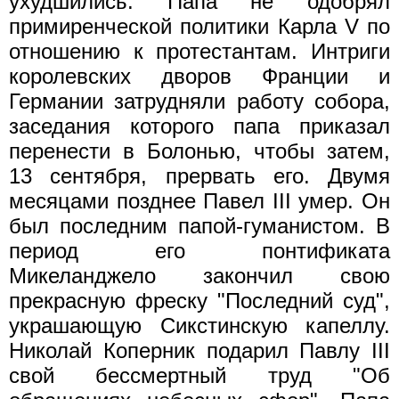
ухудшились. Папа не одобрял
примиренческой политики Карла V по
отношению к протестантам. Интриги
королевских дворов Франции и
Германии затрудняли работу собора,
заседания которого папа приказал
перенести в Болонью, чтобы затем,
13 сентября, прервать его. Двумя
месяцами позднее Павел III умер. Он
был последним папой-гуманистом. В
период его понтификата
Микеланджело закончил свою
прекрасную фреску "Последний суд",
украшающую Сикстинскую капеллу.
Николай Коперник подарил Павлу III
свой бессмертный труд "Об