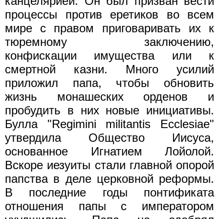
канцелярией. Он был призван вести
процессы против еретиков во всем
мире с правом приговаривать их к
тюремному заключению,
конфискации имущества или к
смертной казни. Много усилий
приложил папа, чтобы обновить
жизнь монашеских орденов и
пробудить в них новые инициативы.
Булла "Regimini militantis Ecclesiae"
утвердила Общество Иисуса,
основанное Игнатием Лойолой.
Вскоре иезуиты стали главной опорой
папства в деле церковной реформы.
В последние годы понтификата
отношения папы с императором