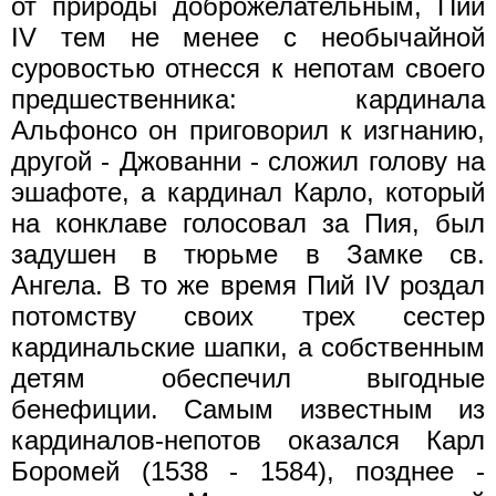
от природы доброжелательным, Пий
IV тем не менее с необычайной
суровостью отнесся к непотам своего
предшественника: кардинала
Альфонсо он приговорил к изгнанию,
другой - Джованни - сложил голову на
эшафоте, а кардинал Карло, который
на конклаве голосовал за Пия, был
задушен в тюрьме в Замке св.
Ангела. В то же время Пий IV роздал
потомству своих трех сестер
кардинальские шапки, а собственным
детям обеспечил выгодные
бенефиции. Самым известным из
кардиналов-непотов оказался Карл
Боромей (1538 - 1584), позднее -