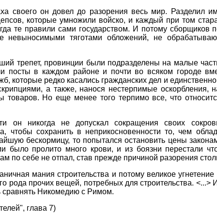
аха своего он довел до разорения весь мир. Разделил и
епсов, которые умножили войско, и каждый при том стара
гда те правили сами государством. И потому сборщиков 
ные невыносимыми тяготами обложений, не обрабатыва
ьший трепет, провинции были подразделены на малые част
 посты в каждом районе и почти во всяком городе вме
жб, которые редко касались гражданских дел и единственн
рипциями, а также, нанося нестерпимые оскорбления, на
ды товаров. Но еще менее того терпимо все, что относит
ти он никогда не допускал сокращения своих сокров
а, чтобы сохранить в неприкосновенности то, чем обла
йшую бескормицу, то попытался остановить цены законам
 было пролито много крови, и из боязни перестали что
сам по себе не отпал, став прежде причиной разорения стол
аничная мания строительства и потому великое угнетение
кого рода прочих вещей, потребных для строительства. <...
ь сравнять Никомедию с Римом.
елей", глава 7)