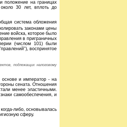
и положение на границах
около 30 лет, вплоть до
общая система обложения
ролировать законами цены
ение войска, которое было
 правления в приграничных
перии (числом 101) были
"правлений"), воспринятое
ъектов, подлежащих налоговому
 основе и император - на
стороны сената. Отношения
стали менее эластичными.
знаки самообеспечения, и
 когда-либо, основывалась
игиозную сферу.
и