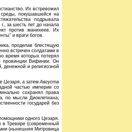
истианство. Их встревожил
 среды, покушавшейся на
тяжательства подрывала
г., за шесть лет до начала
икт против манихеев. Их
нты" и враги богов.
ника, проделав блестящую
енно встречен солдатами в
во время которых потерял
в провинции Вифинии. Он
й, денежной и религиозной
ве
Цезаря
, а затем
Августа
адной частью империи со
минально сохранял права
ла, по мысли Диоклетиана,
ственности государей без
 помощники одного Цезаря.
я в Тревире (современный
рмии (нынешняя Митровица