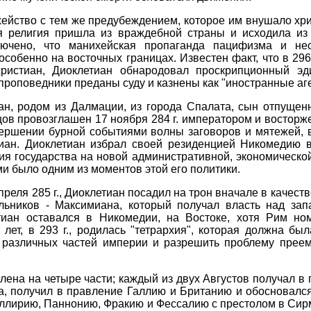
хейство с тем же предубеждением, которое им внушало хр
ая религия пришла из враждебной страны и исходила из
ючено, что манихейская пропаганда пацифизма и нес
собенно на восточных границах. Известен факт, что в 296 
ристиан, Диоклетиан обнародовал проскрипционный эд
роповедники преданы суду и казнены как "иностранные аге
н, родом из Далмации, из города Спалата, сын отпущен
цов провозглашен 17 ноября 284 г. императором и восторж
вершении бурной событиями волны заговоров и мятежей, 
иан. Диоклетиан избрал своей резиденцией Никомедию 
я государства на новой административной, экономическо
и было одним из моментов этой его политики.
реля 285 г., Диоклетиан посадил на трон вначале в качест
льников - Максимиана, который получал власть над зап
иан оставался в Никомедии, на Востоке, хотя Рим но
лет, в 293 г., родилась "тетрархия", которая должна бы
 различных частей империи и разрешить проблему преем
ена на четыре части; каждый из двух Августов получал в
на, получил в правление Галлию и Британию и обосновалс
 Иллирию, Паннонию, Фракию и Фессалию с престолом в Си