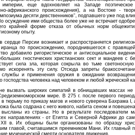
 империи, еще вдохновляет на Западе поэтическое
ино-африканского происхождения), а на Востоке - тво
импозиума десяти девственников", подпавшего уже под вли
о осуждение ими общества более уже не встречает одобр
в его крайней форме отказа от обычных норм общежи
гиозному опыту.
. в сердце Персии возникает и распространяется религио
 иранца по происхождению, породнившегося с правящей
тво добавило ригористическое и антисоциальное виден
больших гностических христианских сект и мандеев с б
твует сила зла, которая сокрыла во тьме светоносную
о искоренять эту силу. Отсюда запреты бракосочетан
й службы и применения оружия в ожидании возвращения
го господства человека над человеком и любой жреческой к
не вызвать широких симпатий в обнищавших массах не т
 Средиземноморском мире. В 275 г. после первого период
 тюрьму по приказу магов и нового суверена Бахрама I, а 
кожа была содрана с него живого, набита сеном и повешена
высланы из страны. Но в результате последователи м
сех направлениях - от Египта и Северной Африки до сам
 XII в. Их общины были организованы по образцу христ
им главой, считавшимся преемником Мани. Их главный п
ание мученической смерти основателя движения.