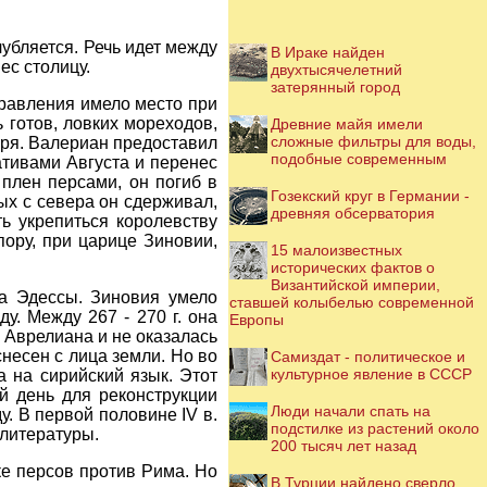
убляется. Речь идет между
В Ираке найден
ес столицу.
двухтысячелетний
затерянный город
правления имело место при
 готов, ловких мореходов,
Древние майя имели
сложные фильтры для воды,
оря. Валериан предоставил
подобные современным
ативами Августа и перенес
плен персами, он погиб в
Гозекский круг в Германии -
ых с севера он сдерживал,
древняя обсерватория
ь укрепиться королевству
ору, при царице Зиновии,
15 малоизвестных
исторических фактов о
Византийской империи,
на Эдессы. Зиновия умело
ставшей колыбелью современной
у. Между 267 - 270 г. она
Европы
 Аврелиана и не оказалась
снесен с лица земли. Но во
Самиздат - политическое и
культурное явление в СССР
 на сирийский язык. Этот
й день для реконструкции
Люди начали спать на
у. В первой половине IV в.
подстилке из растений около
 литературы.
200 тысяч лет назад
ке персов против Рима. Но
В Турции найдено сверло