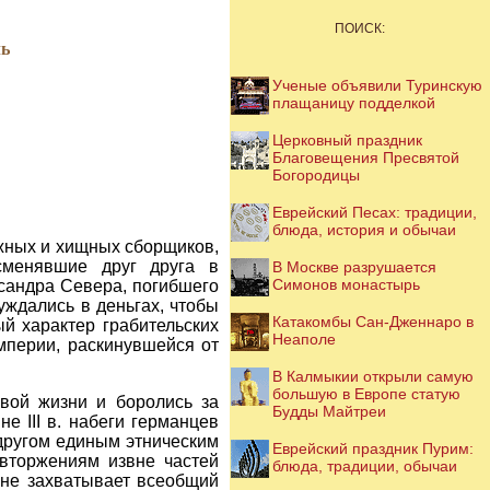
ПОИСК:
ль
Ученые объявили Туринскую
плащаницу подделкой
Церковный праздник
Благовещения Пресвятой
Богородицы
Еврейский Песах: традиции,
блюда, история и обычаи
жных и хищных сборщиков,
сменявшие друг друга в
В Москве разрушается
Симонов монастырь
ксандра Севера, погибшего
нуждались в деньгах, чтобы
Катакомбы Сан-Дженнаро в
й характер грабительских
Неаполе
мперии, раскинувшейся от
В Калмыкии открыли самую
большую в Европе статую
вой жизни и боролись за
Будды Майтреи
е III в. набеги германцев
 другом единым этническим
Еврейский праздник Пурим:
вторжениям извне частей
блюда, традиции, обычаи
 не захватывает всеобщий