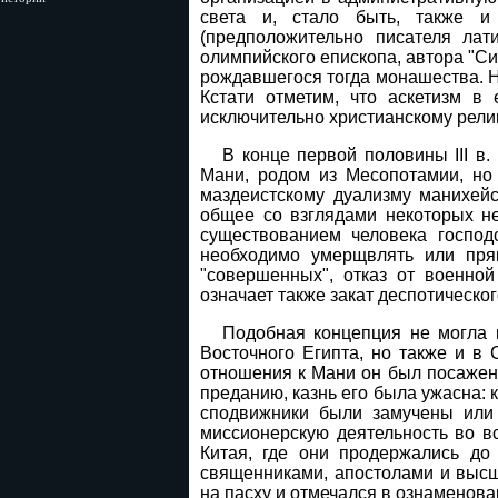
света и, стало быть, также и
(предположительно писателя лат
олимпийского епископа, автора "С
рождавшегося тогда монашества. Н
Кстати отметим, что аскетизм 
исключительно христианскому рели
В конце первой половины III в
Мани, родом из Месопотамии, но
маздеистскому дуализму манихейс
общее со взглядами некоторых не
существованием человека господс
необходимо умерщвлять или прям
"совершенных", отказ от военно
означает также закат деспотическо
Подобная концепция не могла 
Восточного Египта, но также и в
отношения к Мани он был посажен в
преданию, казнь его была ужасна: 
сподвижники были замучены или 
миссионерскую деятельность во в
Китая, где они продержались до
священниками, апостолами и высш
на пасху и отмечался в ознаменов