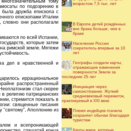
 многозначительным тому
возрастом 7,5 тыс. лет
Самосаты по подозрению в
я была дружба епископа с
женного епископами Италии
, словно они располагали
В Европе детей рождённых
вне брака больше, чем в
браке
ливаются по всей Испании,
осударств, которые затем
Население России
 на римской земле. Мятежи
сократилось впервые за 10
лет
устойчивость.
Географы создали карты,
ва дел в нравственной и
отражающие изменения
поверхности Земли за
последние 25 лет
оцарилось иррациональное
 крайне распространенный
Инициация через
 Неоплатонизм стал скорее
самоистязание: Жуткий
я в религию патрицианских
средневековый пережиток,
нии, стремится показать в
практикуемый в XXI веке
логии: священные писания
у "святому", Аполлонию из
Племя индейцев-тсачила
сохраняет обычаи благодаря
туристам
иалом и всепроникающей
Карты мира, которые
орочество, глашатай конца