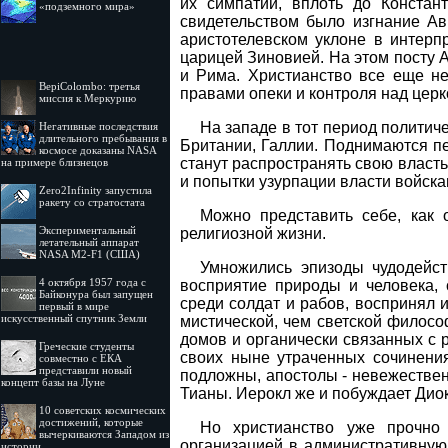
их симпатии, вплоть до Констан
«подземного мира»
свидетельством было изгнание Ав
аристотелевском уклоне в интерп
царицей Зиновией. На этом посту 
и Рима. Христианство все еще не
BepiColombo: третья
правами опеки и контроля над церк
миссия к Меркурию
На западе в тот период политич
Негативные последствия
длительного пребывания в
Британии, Галлии. Поднимаются п
космосе доказаны NASA
станут распространять свою власть
на примере близнецов
и попытки узурпации власти войск
Zero2Infinity запустила
ракету со стратостата
Можно представить себе, как 
Экспериментальный
религиозной жизни.
летательный аппарат
NASA M2-F1 (США)
Умножились эпизоды чудодейст
4 октября 1957 года с
восприятие природы и человека, 
Байконура был запущен
среди солдат и рабов, воспринял 
первый в мире
искусственный спутник Земли
мистической, чем светской филосо
домов и органически связанных с 
Греческие студенты
своих ныне утраченных сочинения
совместно с ЕКА
представили новый
подложны, апостолы - невежествен
концепт базы на Луне
Тианы. Иерокл же и побуждает Диок
10 советских космических
достижений, которые
Но христианство уже прочно
вычеркиваются Западом из
организацией в административную 
истории