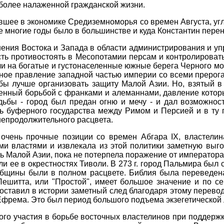
 более налаженной гражданской жизни.
шее в экономике Средиземноморья со времен Августа, угл
же многие годы было в большинстве и куда Константин перен
нения Востока и Запада в области администрирования и у
ть противостоять в Месопотамии персам и контролировать
и на богатые и густонаселенные южные берега Черного м
ное правление западной частью империи со всеми прерог
бы лучше организовать защиту Малой Азии. Но, взятый в 
ощенный борьбой с франками и алеманнами, давление котор
дьбы - город был предан огню и мечу - и дал возможност
ь буферного государства между Римом и Персией и в ту п
непродолжительного расцвета.
 очень прочные позиции со времен Абгара IX, властели
 властями и извлекала из этой политики заметную выгод
ть Малой Азии, пока не потерпела поражение от императора
и ее в окрестностях Тиволи. В 273 г. город Пальмира был 
общины были в полном расцвете. Библия была переведена
ешитта, или "Простой", имеет большое значение и по се
 оставил в истории заметный след благодаря этому перевод
Ефрема. Это был период большого подъема экзегетической
ого участия в борьбе восточных властелинов при поддерж