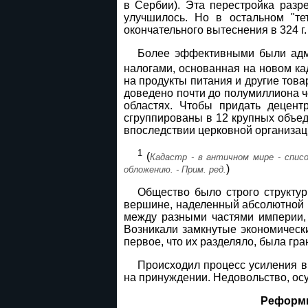
в Сербии). Эта перестройка раз
улучшилось. Но в остальном "те
окончательного вытеснения в 324 г
Более эффективными были адм
налогами, основанная на новом ка
на продукты питания и другие това
доведено почти до полумиллиона ч
областях. Чтобы придать децент
сгруппированы в 12 крупных объед
впоследствии церковной организац
1
(
Кадастр - в античном мире - спис
)
обложению. - Прим. ред.
Общество было строго структур
вершине, наделенный абсолютной в
между разными частями империи, 
Возникали замкнутые экономическ
первое, что их разделяло, была гр
Происходил процесс усиления в
на принуждении. Недовольство, ос
Реформы