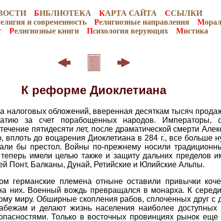
ВОСТИ
Б
ИБЛИОТЕКА
К
АРТА САЙТА
С
СЫЛКИ
Р
елигия и современность
Р
елигиозные направления
М
ора
т
Р
елигиозные книги
П
сихология верующих
М
истика
К реформе Диоклетиана
ка налоговых обложений, вверенная десяткам тысяч прода
атию за счет порабощенных народов. Императоры, 
 течение пятидесяти лет, после драматической смерти Але
ю, вплоть до воцарения Диоклетиана в 284 г., все больше 
али бы престол. Войны по-прежнему носили традиционны
 теперь имели целью также и защиту дальних пределов и
й Понт, Балканы, Дунай, Ретийские и Юлийские Альпы.
м германские племена отныне оставили привычки коче
на них. Военный вождь превращался в монарха. К середин
ому миру. Обширные скопления рабов, сплоченных друг с
рабежам и делают жизнь населения наиболее доступных 
опасностями. Только в восточных провинциях рынок еще