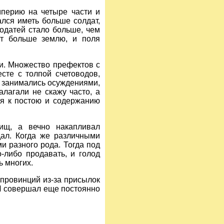
мперию на четыре части и
лся иметь больше солдат,
податей стало больше, чем
ют больше землю, и поля
и. Множество префектов с
сте с толпой счетоводов,
о занимались осуждениями,
лагали не скажу часто, а
ся к постою и содержанию
ищ, а вечно накапливал
дал. Когда же различными
и разного рода. Тогда под
-либо продавать, и голод
ь многих.
 провинций из-за присылок
> И совершал еще постоянно