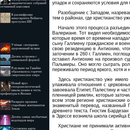
упадок и сохраняются условия для
академических собраний
сочинений классиков
Разобщение с Западом, назревав
К расшифровке
тем о районах, где христианство у
манускрипта Войнича
приступил ИИ
Начало этого процесса разъеди
Валериане. Тот видел необходимос
которые время от времени нападал
сыну Галлиену гражданское и воен
Учёные «потеряли»
свою резиденцию в Антиохию, что
здоровенный вулкан
заточении в 260 г. Галлиен, погл
Десять островов c
оставил Антиохию на произвол су
уникальной формой
Пальмиры. Оно могло сыграть рол
В вулкане на Гавайях
переживало период яркого, хотя и 
образовалось горячее
смертоносное озеро
Здесь христианство уже имело
Новый ярус
улаживала отношения с церковными
геохронологической
завоевала Египет, Палестину и час
шкалы назван в честь
префектуры в Японии
пленницей римлян, которые заточил
всем этом регионе христианские 
Раскрыто прошлое
знаменитый перевод, названный П
старейших континентов
Земли
древнего текста. Гностик Бардезан
в Эдессе возникла школа сирийца 
Десять самых необычных
водопадов мира
Христиане не принимали активн
Составлена карта