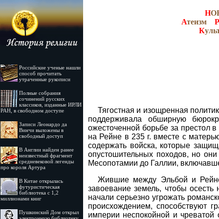
Н
О
А
теизм
К
уль
Российские ученые нашли
способ прочитать
утраченные рукописи
Полные собрания
сочинений русских
классиков, изданные ИРЛИ
Тягостная и изощренная полити
РАН, в свободном доступе
поддерживала обширную бюрокр
Записи Леонардо да
ожесточенной борьбе за престол в
Винчи выложены в
на Рейне в 235 г. вместе с матерь
свободный доступ
содержать войска, которые защищ
В Англии найден ранее
опустошительных походов, но они
неизвестный фрагмент
средневековой легенды
Месопотамии до Галлии, включавше
про короля Артура
Жившие между Эльбой и Рейно
В Китае открылась
футуристическая
завоевание земель, чтобы осесть 
библиотека с 1,2
начали серьезно угрожать романск
миллионами книг
происхождением, способствуют г
Пушкинский Дом открыл
империи неспокойной и чреватой 
электронную библиотеку