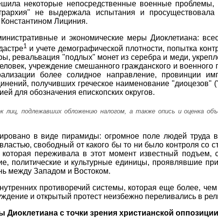
решила некоторые непосредственные военные проблемы, 
трархия" не выдержала испытания и просуществовала 
. Константином Лициния.
инистративные и экономические меры Диоклетиана: все
1
дастре
и учете демографической плотности, попытка конт
ры, ревальвация "подлых" монет из серебра и меди, укрепл
еловек, учреждение смешанного гражданского и военного
рализации более солидное направление, провинции им
инений, получивших греческое наименование "диоцезов" (
ией для обозначения епископских округов.
ок лиц, подлежавших обложению налогом, а также опись и оценка об
ировано в виде пирамиды: огромное поле людей труда в
ластью, свободный от какого бы то ни было контроля со 
которая переживала в этот момент известный подъем, 
ие, политические и культурные единицы, проявлявшие при
ань между Западом и Востоком.
нутренних противоречий системы, которая еще более, чем
уждение и открытый протест неизбежно переливались в рел
 Диоклетиана с точки зрения христианской оппозици