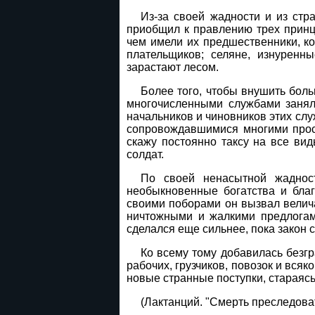
Из-за своей жадности и из стр
приобщил к правлению трех принц
чем имели их предшественники, ко
плательщиков; селяне, изнурен
зарастают лесом.
Более того, чтобы внушить бол
многочисленными службами заняли
начальников и чиновников этих слу
сопровождавшимися многими проск
скажу постоянно таксу на все ви
солдат.
По своей ненасытной жаднос
необыкновенные богатства и благ
своими поборами он вызвал велича
ничтожными и жалкими предлогами
сделался еще сильнее, пока закон 
Ко всему тому добавилась безгр
рабочих, грузчиков, повозок и вся
новые странные поступки, стараяс
(Лактанций. "Смерть преследоват