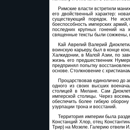
Римские власти встретили мани
его двойственный характер: нов
существующий порядок. Не искл
боеспособность имперских армий, о
последних крупных гонений на х
священные тексты были сожжены, п
Кай Аврелий Валерий Диоклетиа
воинскую карьеру, был в конце кон
Халкидонии, в Малой Азии, по за
жизнь его предшественник Нумер
предпринял попытку восстановлени
основе. Столкновение с христианам
Процарствовав единолично до ап
одного из своих высших военача
столицей в Милане. Сам Диоклет
имперской столицы. Через восемь 
обеспечить более гибкую оборону
узурпации трона и восстаний.
Территория империи была раздел
Констанций Хлор, отец Константи
Трир) на Мозеле. Галерию отвели