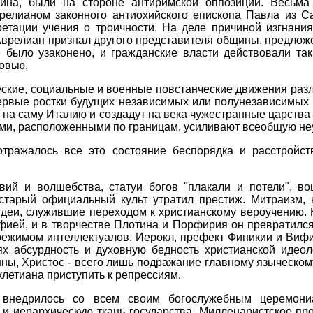
тина, были на стороне антиримской оппозиции. Весьма
релианом законного антиохийского епископа Павла из 
ретации учения о троичности. На деле причиной изгнани
Аврелиан признал другого представителя общины, предло
 было узаконено, и гражданские власти действовали так
овью.
еские, социальные и военные повстанческие движения раз
ервые ростки будущих независимых или полунезависимых г
 на саму Италию и создадут на века чужестранные царства
ами, расположенными по границам, усиливают всеобщую не
отражалось все это состояние беспорядка и расстройст
вий и волшебства, статуи богов "плакали и потели", в
старый официальный культ утратил престиж. Митраизм,
идеи, служившие переходом к христианскому вероучению.
фией, и в творчестве Плотина и Порфирия он превратилс
режимом интеллектуалов. Иерокл, префект Финикии и Вифи
х абсурдность и духовную бедность христианской идео
ны, Христос - всего лишь подражание главному языческом
летиана приступить к репрессиям.
 внедрилось со всем своим богослужебным церемон
и иерархическую ткань государства. Милленаристское пр