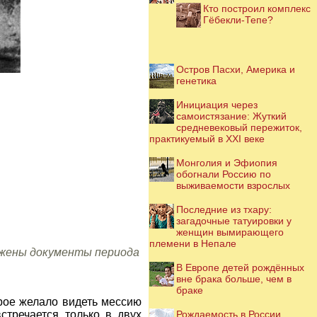
Кто построил комплекс
Гёбекли-Тепе?
Остров Пасхи, Америка и
генетика
Инициация через
самоистязание: Жуткий
средневековый пережиток,
практикуемый в XXI веке
Монголия и Эфиопия
обогнали Россию по
выживаемости взрослых
Последние из тхару:
загадочные татуировки у
женщин вымирающего
племени в Непале
аружены документы периода
В Европе детей рождённых
вне брака больше, чем в
браке
орое желало видеть мессию
стречается только в двух
Рождаемость в России