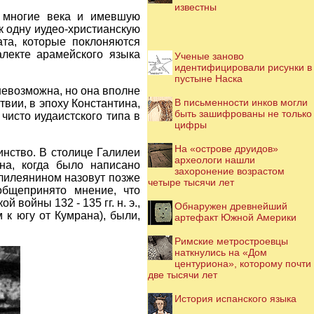
известны
я многие века и имевшую
к одну иудео-христианскую
ата, которые поклоняются
лекте арамейского языка
Ученые заново
идентифицировали рисунки в
пустыне Наска
невозможна, но она вполне
В письменности инков могли
твии, в эпоху Константина,
быть зашифрованы не только
чисто иудаистского типа в
цифры
На «острове друидов»
нство. В столице Галилеи
археологи нашли
на, когда было написано
захоронение возрастом
Галилеянином назовут позже
четыре тысячи лет
общепринято мнение, что
войны 132 - 135 гг. н. э.,
Обнаружен древнейший
 к югу от Кумрана), были,
артефакт Южной Америки
Римские метростроевцы
наткнулись на «Дом
центуриона», которому почти
две тысячи лет
История испанского языка