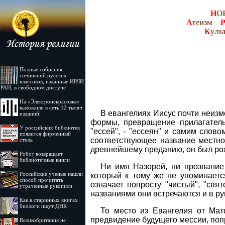
Н
О
А
теизм
К
уль
Полные собрания
сочинений русских
классиков, изданные ИРЛИ
РАН, в свободном доступе
На «Электронекрасовке»
выложили в сеть 12 тысяч
В евангелиях Иисус почти неиз
изданий
формы, превращение прилагательн
У российских библиотек
"ессей", - "ессеян" и самим словом
появится фирменный
соответствующее название местност
стиль
древнейшему преданию, он был ро
Робот возвращает
библиотечные книги
Ни имя Назорей, ни прозвание
Российские ученые нашли
который к тому же не упоминаетс
способ прочитать
означает попросту "чистый", "свя
утраченные рукописи
названиями они встречаются и в ру
Как в старинных книгах
биологи ищут ДНК
То место из Евангелия от Матф
предвидение будущего мессии, попр
Великобритания не