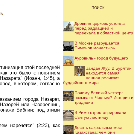
ПОИСК:
ль
Древняя церковь устояла
перед радиацией и
переехала в областной центр
В Москве разрушается
Симонов монастырь
Ауровиль - город будущего
атинизация этой последней
Зандан Жуу. В Бурятии
 как это было с понятием
находится самая
ценная реликвия
Назарета" (Иоанн, 1:45), а
буддийского мира
ород, в котором, согласно
Почему Великий четверг
называют Чистым? История и
азванием города Назарет,
традиции
 Назорей или Назореянин,
рсонажи Библии; под этими
В Риме отреставрировали
Святую лестницу
ем наречется" (2:23), как
Десять сакральных мест
Казахстана: чем они