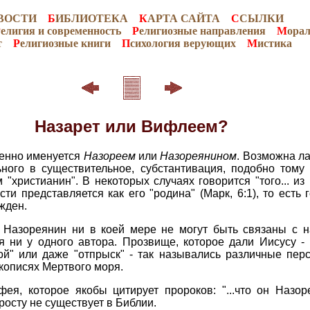
ВОСТИ
Б
ИБЛИОТЕКА
К
АРТА САЙТА
С
СЫЛКИ
Р
елигия и современность
Р
елигиозные направления
М
ора
т
Р
елигиозные книги
П
сихология верующих
М
истика
Назарет или Вифлеем?
менно именуется
Назореем
или
Назореянином
. Возможна л
ого в существительное, субстантивация, подобно тому
 "христианин". В некоторых случаях говорится "того... из 
и представляется как его "родина" (Марк, 6:1), то есть г
жден.
 Назореянин ни в коей мере не могут быть связаны с н
я ни у одного автора. Прозвище, которое дали Иисусу -
той" или даже "отпрыск" - так назывались различные пе
кописях Мертвого моря.
ея, которое якобы цитирует пророков: "...что он Назоре
осту не существует в Библии.