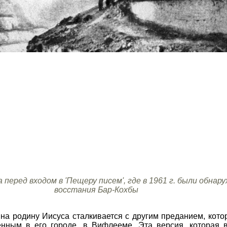
 перед входом в 'Пещеру писем', где в 1961 г. были обн
восстания Бар-Кохбы
 на родину Иисуса сталкивается с другим преданием, кот
ным в его городе, в Вифлееме. Эта версия, которая в