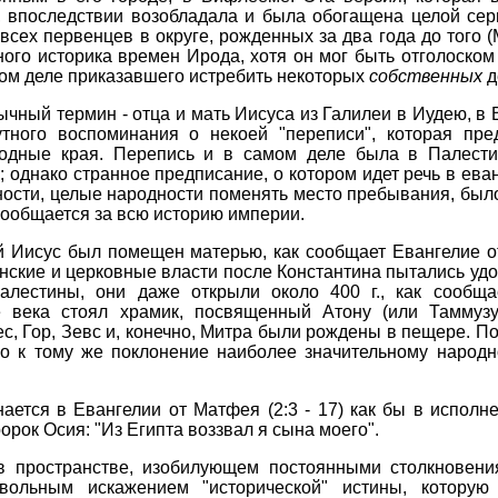
и, впоследствии возобладала и была обогащена целой сер
 всех первенцев в округе, рожденных за два года до того (
ного историка времен Ирода, хотя он мог быть отголоско
мом деле приказавшего истребить некоторых
собственных
д
бычный термин - отца и мать Иисуса из Галилеи в Иудею, в
тного воспоминания о некоей "переписи", которая пр
родные края. Перепись и в самом деле была в Палестин
 однако странное предписание, о котором идет речь в ева
ности, целые народности поменять место пребывания, бы
 сообщается за всю историю империи.
 Иисус был помещен матерью, как сообщает Евангелие от 
данские и церковные власти после Константина пытались у
алестины, они даже открыли около 400 г., как сообща
 века стоял храмик, посвященный Атону (или Таммузу)
ес, Гор, Зевс и, конечно, Митра были рождены в пещере. П
о к тому же поклонение наиболее значительному народн
ается в Евангелии от Матфея (2:3 - 17) как бы в исполн
орок Осия: "Из Египта воззвал я сына моего".
в пространстве, изобилующем постоянными столкновен
ольным искажением "исторической" истины, которую 