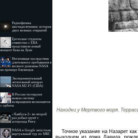
Радиофизика
шестидесятников: история
двух великих открытий
Греческие студенты
совместно с ЕКА
представили новый
концепт базы на Луне
Негативные последствия
длительного пребывания в
космосе доказаны NASA
на примере близнецов
Экспериментальный
летательный аппарат
NASA M2-F1 (США)
В России тестируют
новую систему
возвращения космонавтов
с орбиты
Находки у Мертвого моря. Терраса
«Хаябуса-2» во второй
раз добыл грунт с
астероида Рюгу
NASA и Google запустили
Точное указание на Назарет как
виртуальный тур по МКС
выходцем из дома Давида, рожден