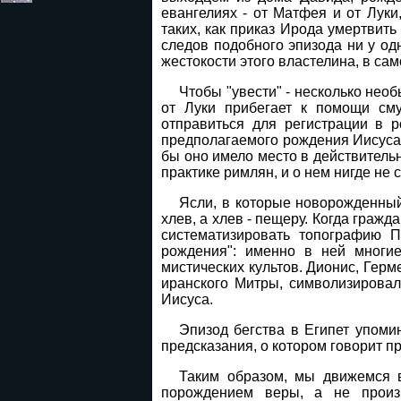
евангелиях - от Матфея и от Лук
таких, как приказ Ирода умертвить
следов подобного эпизода ни у од
жестокости этого властелина, в са
Чтобы "увести" - несколько нео
от Луки прибегает к помощи сму
отправиться для регистрации в 
предполагаемого рождения Иисуса;
бы оно имело место в действитель
практике римлян, и о нем нигде не
Ясли, в которые новорожденный
хлев, а хлев - пещеру. Когда граж
систематизировать топографию П
рождения": именно в ней многие
мистических культов. Дионис, Герм
иранского Митры, символизировал
Иисуса.
Эпизод бегства в Египет упомин
предсказания, о котором говорит пр
Таким образом, мы движемся 
порождением веры, а не произв