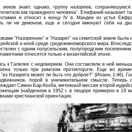
 веков знает, однако, группу назореев, сохранявшуюс
"почитали как праведного человека". Епифаний называет та
отамии и относит к концу IV в. Мандеи из устья Евфр
уть ли не демоном, еще и сегодня именуют себя на диа
овами "Назореянин" и "Назарет" на семитской земле была 
еврейской и иной среде средиземноморского мира. Впоследс
ествлен с одним полусельским, полугородским поселением 
памятники относятся только к византийской эпохе.
сь к Галилее с недоверием. Они составляли в ней меньши
оена только при римском протекторате. Еще во време
о "из Назарета может ли быть что доброе?" (Иоанн, 1:46). 
одвижников, порой в уничижительном смысле. Теперь 
еждает Симон Бар-Кохба, мятежный мессия второй иудейской 
женцам (найденном в 1952 г. в пещере примерно в 19 км
вками христианской ориентации.