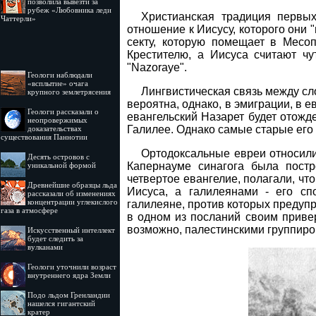
позволила вывезти за
рубеж «Любовника леди
Христианская традиция первых
Чаттерли»
отношение к Иисусу, которого они 
секту, которую помещает в Месоп
Крестителю, а Иисуса считают ч
"Nazoraye".
Геологи наблюдали
«всплытие» очага
Лингвистическая связь между сл
крупного землетрясения
вероятна, однако, в эмиграции, в 
Геологи рассказали о
евангельский Назарет будет отожд
неопровержимых
Галилее. Однако самые старые его 
доказательствах
существования Паннотии
Ортодоксальные евреи относили
Десять островов c
Капернауме синагога была постр
уникальной формой
четвертое евангелие, полагали, чт
Древнейшие образцы льда
Иисуса, а галилеянами - его сп
рассказали об изменениях
концентрации углекислого
галилеяне, против которых предупр
газа в атмосфере
в одном из посланий своим привер
возможно, палестинскими группиро
Искусственный интеллект
будет следить за
вулканами
Геологи уточнили возраст
внутреннего ядра Земли
Подо льдом Гренландии
нашелся гигантский
кратер