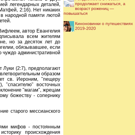
продолжает снижаться, а
ией легендарных деталей,
возраст рожениц —
Матфей, 2:16). Нет никаких
повышаться
м в народной памяти лютой
етей.
Киноновинки о путешествиях
2019-2020
 Вифлеем, автор Евангелия
едписывала всем жителям
е, но за десяток лет до
нгелии, обязывавшее, если
ло чуждо административной
Луки (2:7), предполагают
довлетворительным образом
ет св. Иероним, "пещеру
, "спасителю" восточных
оклонение "магам", жрецам
ому божеству - сопернику
ение старого мессианского
иями мифов - постоянным
историку происхождения