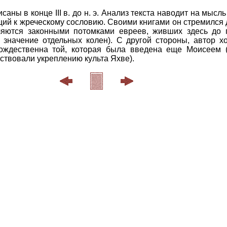
ны в конце III в. до н. э. Анализ текста наводит на мысль
щий к жреческому сословию. Своими книгами он стремился 
ляются законными потомками евреев, живших здесь до п
значение отдельных колен). С другой стороны, автор хо
тождественна той, которая была введена еще Моисеем 
ствовали укреплению культа Яхве).