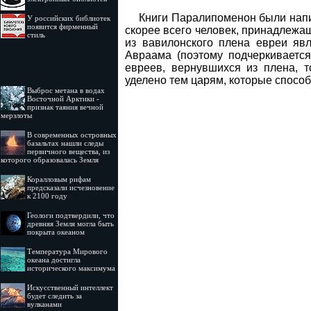
Книги Паралипоменон были написа
У российских библиотек
появится фирменный
скорее всего человек, принадлежа
стиль
из вавилонского плена евреи яв
Авраама (поэтому подчеркивается 
евреев, вернувшихся из плена, 
уделено тем царям, которые способ
Выброс метана в водах
Восточной Арктики -
признак таяния вечной
мерзлоты
В современных островных
базальтах нашли следы
первичного вещества, из
которого образовалась Земля
Коралловым рифам
предсказали исчезновение
к 2100 году
Геологи подтвердили, что
древняя Земля могла быть
покрыта океаном
Температура Мирового
океана достигла
исторического максимума
Искусственный интеллект
будет следить за
вулканами