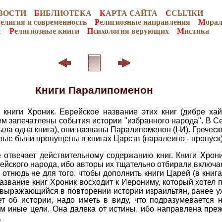
ВОСТИ
Б
ИБЛИОТЕКА
К
АРТА САЙТА
С
СЫЛКИ
Р
елигия и современность
Р
елигиозные направления
М
ора
т
Р
елигиозные книги
П
сихология верующих
М
истика
Книги Паралипоменон
книги Хроник. Еврейское название этих книг (дибре хай
днем запечатлены события истории "избранного народа". В 
ла одна книга), они названы Паралипоменон (I-И). Греческо
орые были пропущены в книгах Царств (паралеипо - пропуск)
е отвечает действительному содержанию книг. Книги Хрон
рейского народа, ибо авторы их тщательно отбирали включ
отнюдь не для того, чтобы дополнить книги Царей (в книга
азвание книг Хроник восходит к Иерониму, который хотел 
выражающийся в повторении истории израильтян, ранее у
дет об истории, надо иметь в виду, что подразумевается 
ем иные цели. Она далека от истины, ибо направлена пре
.