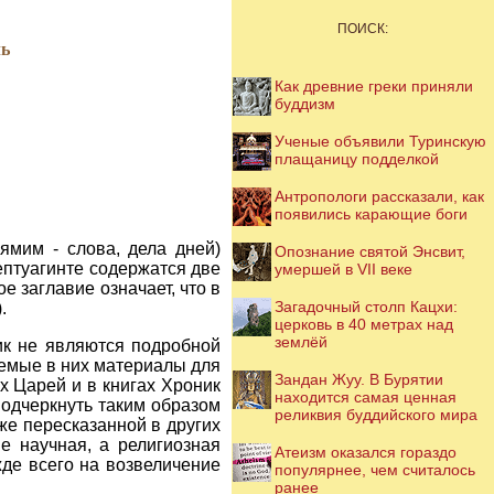
ПОИСК:
ль
Как древние греки приняли
буддизм
Ученые объявили Туринскую
плащаницу подделкой
Антропологи рассказали, как
появились карающие боги
ямим - слова, дела дней)
Опознание святой Энсвит,
Септуагинте содержатся две
умершей в VII веке
е заглавие означает, что в
Загадочный столп Кацхи:
.
церковь в 40 метрах над
землёй
ик не являются подробной
аемые в них материалы для
Зандан Жуу. В Бурятии
х Царей и в книгах Хроник
находится самая ценная
подчеркнуть таким образом
реликвия буддийского мира
же пересказанной в других
не научная, а религиозная
Атеизм оказался гораздо
жде всего на возвеличение
популярнее, чем считалось
ранее