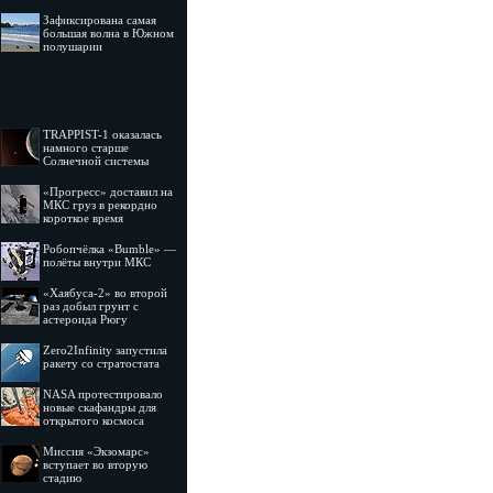
Зафиксирована самая
большая волна в Южном
полушарии
TRAPPIST-1 оказалась
намного старше
Солнечной системы
«Прогресс» доставил на
МКС груз в рекордно
короткое время
Робопчёлка «Bumble» —
полёты внутри МКС
«Хаябуса-2» во второй
раз добыл грунт с
астероида Рюгу
Zero2Infinity запустила
ракету со стратостата
NASA протестировало
новые скафандры для
открытого космоса
Миссия «Экзомарс»
вступает во вторую
стадию