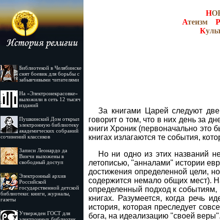
Н
О
А
теизм
К
уль
Библиотекой в Челябинске
снят боевик для борьбы с
забывчивыми читателями
На «Электронекрасовке»
выложили в сеть 12 тысяч
изданий
За книгами Царей следуют две 
говорит о том, что в них день за 
Пушкинский Дом открыл
электронную библиотеку
книги Хроник (первоначально это бы
академических собраний
книгах излагаются те события, кот
сочинений классиков
Записи Леонардо да
Но ни одно из этих названий н
Винчи выложены в
летописью, "анналами" истории ев
свободный доступ
достижения определенной цели, но 
Электронный архив
содержится немало общих мест). Н
Российской
государственной детской
определенный подход к событиям, 
библиотеки: книги, журналы,
книгах. Разумеется, когда речь и
газеты
история, которая преследует совс
Утвержден ГОСТ для
бога, на идеализацию "своей веры"
электронных библиотек