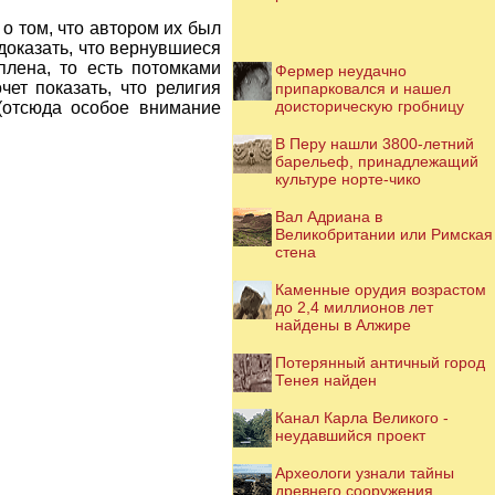
 о том, что автором их был
доказать, что вернувшиеся
лена, то есть потомками
Фермер неудачно
чет показать, что религия
припарковался и нашел
доисторическую гробницу
(отсюда особое внимание
В Перу нашли 3800-летний
барельеф, принадлежащий
культуре норте-чико
Вал Адриана в
Великобритании или Римская
стена
Каменные орудия возрастом
до 2,4 миллионов лет
найдены в Алжире
Потерянный античный город
Тенея найден
Канал Карла Великого -
неудавшийся проект
Археологи узнали тайны
древнего сооружения