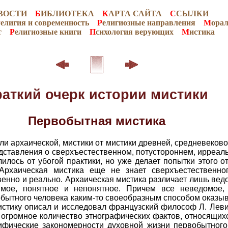
ВОСТИ
Б
ИБЛИОТЕКА
К
АРТА САЙТА
С
СЫЛКИ
Р
елигия и современность
Р
елигиозные направления
М
ора
т
Р
елигиозные книги
П
сихология верующих
М
истика
раткий очерк истории мистики
Первобытная мистика
ли архаической, мистики от мистики древней, средневеково
редставления о сверхъестественном, потустороннем, ирре
лось от убогой практики, но уже делает попытки этого от
рхаическая мистика еще не знает сверхъестественног
венно и реально. Архаическая мистика различает лишь вед
имое, понятное и непонятное. Причем все неведомое,
обытного человека каким-то своеобразным способом оказы
истику описал и исследовал французский философ Л. Леви
огромное количество этнографических фактов, относящих
ифические закономерности духовной жизни первобытного