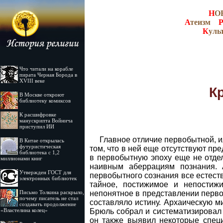
Н
О
А
теизм
К
уль
Что читали на корабле
пирата Черная Борода в
XVIII веке
К
В Москве откроют
библиотеку комиксов
К расшифровке
манускрипта Войнича
приступил ИИ
Главное отличие первобытной, и
В Китае открылась
футуристическая
том, что в ней еще отсутствуют п
библиотека с 1,2
в первобытную эпоху еще не отдели
миллионами книг
наивным аберрациям познания. А
Утвержден ГОСТ для
первобытного сознания все естест
электронных библиотек
тайное, постижимое и непостиж
непонятное в представлении перв
Письмо Толкина раскрыло,
почему писатель не стал
составляло истину. Архаическую м
создавать продолжение
Брюль собрал и систематизировал 
«Властелина колец»
он также выявил некоторые спец