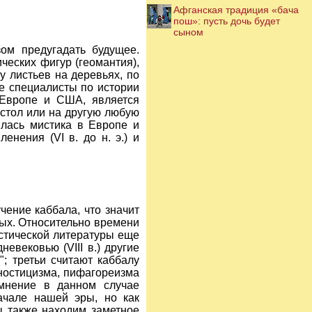
Афганская традиция «бача
пош»: пусть дочь будет
сыном
ом предугадать будущее.
ческих фигур (геомантия),
у листьев на деревьях, по
ые специалисты по истории
 Европе и США, является
 стол или на другую любую
илась мистика в Европе и
енения (VI в. до н. э.) и
ение каббала, что значит
ных. Относительно времени
истической литературы еще
евековью (VIII в.) другие
"; третьи считают каббалу
ностицизма, пифагореизма
 мнение в данном случае
начале нашей эры, но как
ы также находим заметное