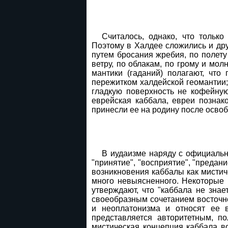
Считалось, однако, что толь
Поэтому в Халдее сложились и дру
путем бросания жребия, по полету
ветру, по облакам, по грому и мо
мантики (гаданий) полагают, чт
пережитком халдейской геомантии; 
гладкую поверхность не кофейную
еврейская каббала, евреи познако
принесли ее на родину после осво
В иудаизме наряду с официальн
"принятие", "восприятие", "предан
возникновения каббалы как мистич
много невыясненного. Некоторые и
утверждают, что "каббала не знае
своеобразным сочетанием восточн
и неоплатонизма и относят ее в
представляется авторитетным, по
мистическая концепция каббала в