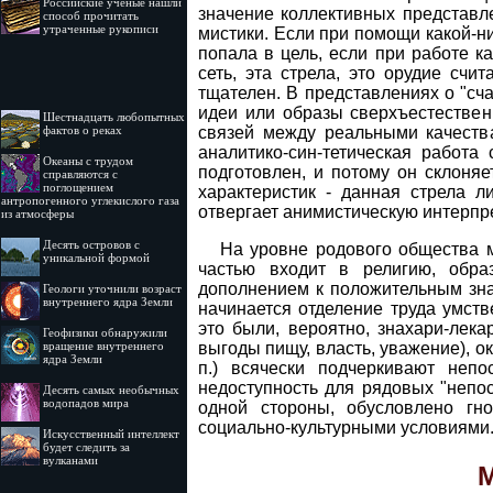
Российские ученые нашли
значение коллективных представл
способ прочитать
утраченные рукописи
мистики. Если при помощи какой-ни
попала в цель, если при работе ка
сеть, эта стрела, это орудие сч
тщателен. В представлениях о "сча
идеи или образы сверхъестествен
Шестнадцать любопытных
связей между реальными качества
фактов о реках
аналитико-син-тетическая работа
Океаны с трудом
подготовлен, и потому он склоня
справляются с
поглощением
характеристик - данная стрела л
антропогенного углекислого газа
отвергает анимистическую интерпр
из атмосферы
Десять островов c
На уровне родового общества м
уникальной формой
частью входит в религию, обра
дополнением к положительным зна
Геологи уточнили возраст
внутреннего ядра Земли
начинается отделение труда умств
это были, вероятно, знахари-лек
Геофизики обнаружили
выгоды пищу, власть, уважение), о
вращение внутреннего
ядра Земли
п.) всячески подчеркивают непо
недоступность для рядовых "непо
Десять самых необычных
водопадов мира
одной стороны, обусловлено гно
социально-культурными условиями
Искусственный интеллект
будет следить за
вулканами
М