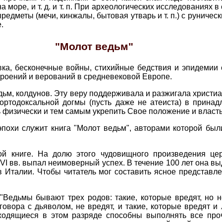
море, и т. д. и т. п. При археологических исследованиях 
едметы (мечи, кинжалы, бытовая утварь и т. п.) с руниче
.
"Молот ведьм"
ка, бесконечные войны, стихийные бедствия и эпидемии
роений и верований в средневековой Европе.
ьм, колдунов. Эту веру поддерживала и разжигала христиан
 ортодоксальной догмы (пусть даже не атеиста) в принад
ь физически и тем самым укрепить Свое положение и власт
похи служит книга "Молот ведьм", авторами которой бы
ой книге. На долю этого чудовищного произведения цер
VI вв. выпал неимоверный успех. В течение 100 лет она вы
в Италии. Чтобы читатель мог составить ясное представл
"Ведьмы бывают трех родов: такие, которые вредят, но н
говора с дьяволом, не вредят, и такие, которые вредят и
ходящиеся в этом разряде способны выполнять все проч