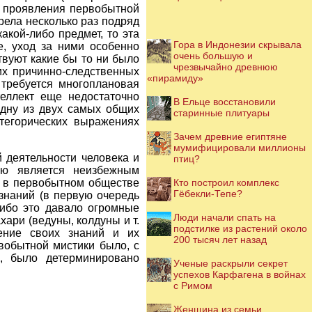
ы проявления первобытной
рела несколько раз подряд
акой-либо предмет, то эта
Гора в Индонезии скрывала
е, уход за ними особенно
очень большую и
твуют какие бы то ни было
чрезвычайно древнюю
их причинно-следственных
«пирамиду»
 требуется многоплановая
теллект еще недостаточно
В Ельце восстановили
одну из двух самых общих
старинные плитуары
атегорических выражениях
Зачем древние египтяне
мумифицировали миллионы
 деятельности человека и
птиц?
ью является неизбежным
е в первобытном обществе
Кто построил комплекс
Гёбекли-Тепе?
 знаний (в первую очередь
(ибо это давало огромные
Люди начали спать на
ари (ведуны, колдуны и т.
подстилке из растений около
дение своих знаний и их
200 тысяч лет назад
вобытной мистики было, с
ы, было детерминировано
Ученые раскрыли секрет
успехов Карфагена в войнах
с Римом
Женщина из семьи