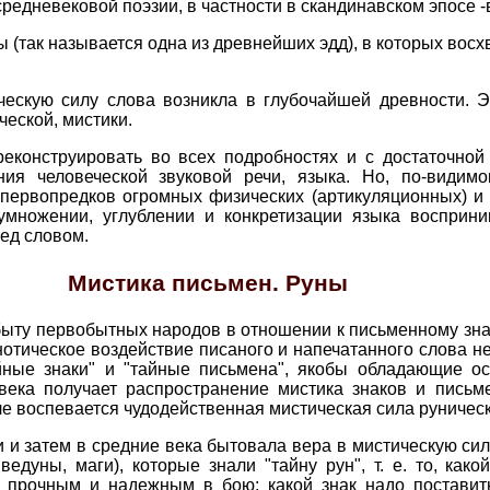
едневековой поэзии, в частности в скандинавском эпосе -в 
ы (так называется одна из древнейших эдд), в которых вос
ческую силу слова возникла в глубочайшей древности. 
еской, мистики.
еконструировать во всех подробностях и с достаточной
ия человеческой звуковой речи, языка. Но, по-видим
первопредков огромных физических (артикуляционных) и 
множении, углублении и конкретизации языка восприни
ед словом.
Мистика письмен. Руны
быту первобытных народов в отношении к письменному зна
нотическое воздействие писаного и напечатанного слова н
йные знаки" и "тайные письмена", якобы обладающие о
века получает распространение мистика знаков и письм
ле воспевается чудодейственная мистическая сила руничес
 и затем в средние века бытовала вера в мистическую сил
едуны, маги), которые знали "тайну рун", т. е. то, како
 прочным и надежным в бою; какой знак надо поставит