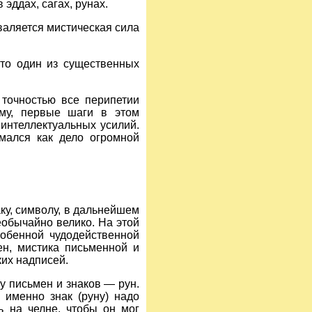
эддах, сагах, рунах.
хваляется мистическая сила
Это один из существенных
 точностью все перипетии
ому, первые шаги в этом
интеллектуальных усилий.
мался как дело огромной
ку, символу, в дальнейшем
еобычайно велико. На этой
собенной чудодейственной
ен, мистика письменной и
ких надписей.
у письмен и знаков — рун.
й именно знак (руну) надо
ь на челне, чтобы он мог