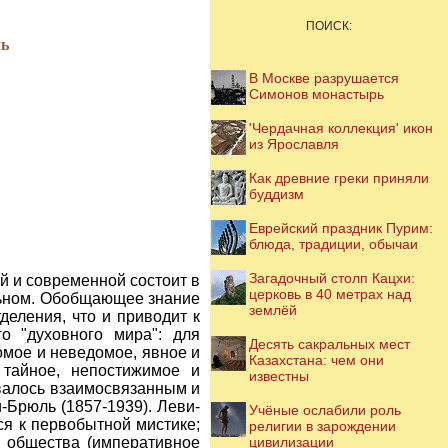
ПОИСК:
ль
В Москве разрушается
Симонов монастырь
'Чердачная коллекция' икон
из Ярославля
Как древние греки приняли
буддизм
Еврейский праздник Пурим:
блюда, традиции, обычаи
Загадочный столп Кацхи:
й и современной состоит в
церковь в 40 метрах над
альном. Обобщающее знание
землёй
деления, что и приводит к
о "духовного мира": для
Десять сакральных мест
омое и неведомое, явное и
Казахстана: чем они
 тайное, непостижимое и
известны
валось взаимосвязанным и
-Брюль (1857-1939). Леви-
Учёные ослабили роль
ся к первобытной мистике;
религии в зарождении
 общества (императивное
цивилизации