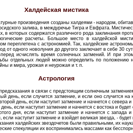
Халдейская мистика
урные произведения созданы халдеями - народом, обитавши
ерсидского залива, в междуречье Тигра и Евфрата. Мистиче
х, в которых содержатся различного рода заклинания прот
огические расчеты. Большое место в халдейской мисти
м переплетена с астрономией. Так, халдейские астрономы
риод от одного новолуния до другого заключает в себе 30 с
вперед исчислять время солнечных затмений. И при этом
удьбы отдельных людей можно определить по положению н
ны и мира, урожая и неурожая и т. п.
Астрология
е предсказания в связи с предстоящим солнечным затмени
ый день, если случится затмение, и если оно случится на ю
второй день, если наступит затмение и начнется с севера и 
 день, если наступит затмение и начнется с востока и будет 
того дня, если наступит затмение и начнется с запада и 
, если наступит затмение и взойдет великая звезда, - будет 
азания халдейских звездочетов были правильными, их нау
ческие спекуляции их воспринимались массами как бесспор