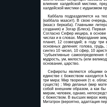
влияние халдейской мистики, пре
халдейской мистики с иудаизмом п
Каббала подразделяется на тео
(каббала маасит). В свою очередь
(маасэ беркаба). Главными лите
создания) и Зогар (Блеск). Первая
Согласно Сефер иецира, в основе 
числах и в словах. Мироздание зижд
планет, 12 созвездий; в году три
основных деления: голова, грудь,
синтез 10 чисел, 10 сфер, 10 арис
"субъективные самоопределения б
мудрость, ум, милость (или великод
основание, царство.
Сефироты являются общими ос
единстве с божеством находится 
три мира: Мир творения (т. е. обл
существ) ; Мир деланья (мир мат
собой внешним образом, а как бы
мирам, человек, однако, непосред
с божеством. В высших мирах жив
Митатрон (вероятно, адаптация пер