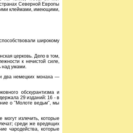
в странах Северной Европы
скими клеймами, имеющими,
 способствовали широкому
ская церковь. Дело в том,
лежности к нечистой силе,
ь над умами.
ли два немецких монаха —
ковного обскурантизма и
держала 29 изданий: 16 - в
ение о "Молоте ведьм", мы
е могут излечить, которые
 лечат; среди же вредящих
ие чародейства, которые