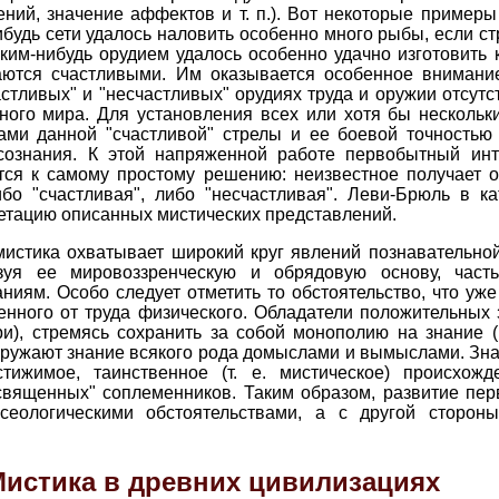
ений, значение аффектов и т. п.). Вот некоторые пример
будь сети удалось наловить особенно много рыбы, если ст
ким-нибудь орудием удалось особенно удачно изготовить к
итаются счастливыми. Им оказывается особенное внимани
стливых" и "несчастливых" орудиях труда и оружии отсутс
ного мира. Для установления всех или хотя бы нескольк
ми данной "счастливой" стрелы и ее боевой точностью
 сознания. К этой напряженной работе первобытный ин
ется к самому простому решению: неизвестное получает 
ибо "счастливая", либо "несчастливая". Леви-Брюль в к
етацию описанных мистических представлений.
истика охватывает широкий круг явлений познавательной
зуя ее мировоззренческую и обрядовую основу, част
ниям. Особо следует отметить то обстоятельство, что уж
енного от труда физического. Обладатели положительных
ари), стремясь сохранить за собой монополию на знание 
кружают знание всякого рода домыслами и вымыслами. Знах
стижимое, таинственное (т. е. мистическое) происхож
священных" соплеменников. Таким образом, развитие пер
сеологическими обстоятельствами, а с другой сторон
.
истика в древних цивилизациях