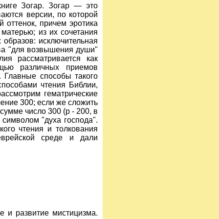
ниге Зогар. Зогар — это
ваются версии, по которой
й оттенок, причем эротика
 матерью; из их сочетания
х образов: исключительная
тва "для возвышения души"
лия рассматривается как
ощью различных приемов
). Главные способы такого
способами чтения Библии,
рассмотрим гематрические
ение 300; если же сложить
сумме число 300 (р - 200, в
ин символом "духа господа".
кого чтения и толкования
еврейской среде и дали
е и развитие мистицизма.