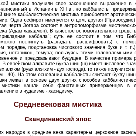
кой мистики получили свое законченное выражение в к
написанный в Испании в XIII в., но каббалисты придержи
ой книге каббалистическая мистика приобретает эротически
ир. Одна сефирот именуется отцом, другая (Правосудие)
гая черта Зогара состоит в антропоморфизме мистически
ека (Адам хакадмон). В качестве вспомогательного средс
прикладная каббала"; суть ее состоит в том, что Биб
 можно постигнуть (разгадать, расшифровать) с пом
м порядке, подстановка числового значения букв и т. п.
ия, нотарикон, темура; пользуясь этими головоломными 
овенное и предсказывают будущее. В качестве примера 
. В еврейском алфавите буква шин (ш) имеет числовое знач
 алхюм (руах алэгхим - дух господа), то также получится в 
 - 10, м - 40). На этом основании каббалисты считают букву ш
и лежат в основе двух других способов каббалистичес
й мистики нашли себе фанатичных приверженцев в 
влению в иудаизме - хасидизму.
Средневековая мистика
Скандинавский эпос
х народов в средние века характерны церковное засиль