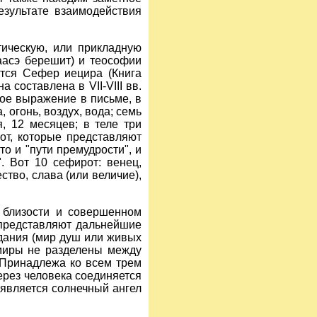
езультате взаимодействия
тическую, или прикладную
маасэ берешит) и теософии
тся Сефер иецира (Книга
 составлена в VII-VIII вв.
вое выражение в письме, в
 огонь, воздух, вода; семь
я, 12 месяцев; в теле три
рот, которые представляют
то и "пути премудрости", и
. Вот 10 сефирот: венец,
ство, слава (или величие),
 близости и совершенном
 представляют дальнейшие
здания (мир душ или живых
 миры не разделены между
 Принадлежа ко всем трем
ерез человека соединяется
является солнечный ангел