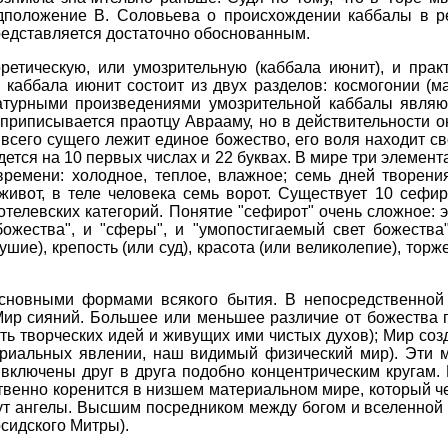
дположение В. Соловьева о происхождении каббалы в р
редставляется достаточно обоснованным.
ретическую, или умозрительную (каббала июнит), и прак
, каббала июнит состоит из двух разделов: космогонии (
ратурными произведениями умозрительной каббалы являю
 приписывается праотцу Аврааму, но в действительности она
всего сущего лежит единое божество, его воля находит с
ется на 10 первых числах и 22 буквах. В мире три элемента,
 времени: холодное, теплое, влажное; семь дней творени
 живот, в теле человека семь ворот. Существует 10 сефи
тотелевских категорий. Понятие "сефирот" очень сложное: э
ожества", и "сферы", и "умопостигаемый свет божества"
ушие), крепость (или суд), красота (или великолепие), торже
новными формами всякого бытия. В непосредственной
Мир сияний. Большее или меньшее различие от божества
асть творческих идей и живущих ими чистых духов); Мир со
ериальных явлении, наш видимый физический мир). Эти
 включены друг в друга подобно концентрическим кругам.
ственно коренится в низшем материальном мире, который ч
ут ангелы. Высшим посредником между богом и вселенной 
сидского Митры).