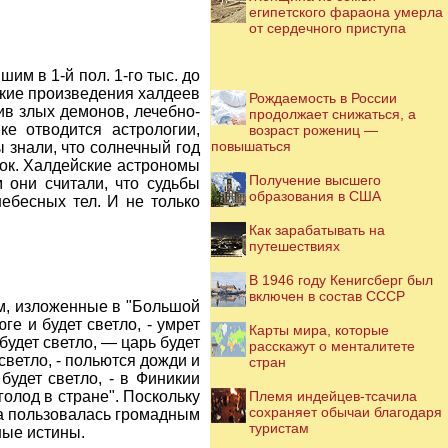
египетского фараона умерла
от сердечного приступа
м в 1-й пол. 1-го тыс. до
ские произведения халдеев
Рождаемость в России
ив злых демонов, лечебно-
продолжает снижаться, а
ке отводится астрологии,
возраст рожениц —
повышаться
 знали, что солнечный год
уток. Халдейские астрономы
Получение высшего
 они считали, что судьбы
образования в США
ебесных тел. И не только
Как зарабатывать на
путешествиях
В 1946 году Кенигсберг был
включен в состав СССР
ем, изложенные в "Большой
ге и будет светло, - умрет
Карты мира, которые
будет светло, — царь будет
расскажут о менталитете
светло, - польются дожди и
стран
будет светло, - в Финикии
голод в стране". Поскольку
Племя индейцев-тсачила
сохраняет обычаи благодаря
ка пользовалась громадным
туристам
ные истины.