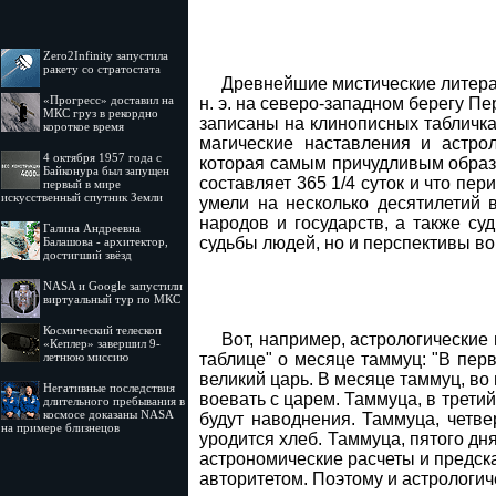
Zero2Infinity запустила
ракету со стратостата
Древнейшие мистические литерат
«Прогресс» доставил на
н. э. на северо-западном берегу П
МКС груз в рекордно
записаны на клинописных табличка
короткое время
магические наставления и астрол
4 октября 1957 года с
которая самым причудливым образо
Байконура был запущен
составляет 365 1/4 суток и что пе
первый в мире
искусственный спутник Земли
умели на несколько десятилетий 
народов и государств, а также с
Галина Андреевна
судьбы людей, но и перспективы вой
Балашова - архитектор,
достигший звёзд
NASA и Google запустили
виртуальный тур по МКС
Космический телескоп
Вот, например, астрологически
«Кеплер» завершил 9-
таблице" о месяце таммуц: "В перв
летнюю миссию
великий царь. В месяце таммуц, во 
Негативные последствия
воевать с царем. Таммуца, в третий
длительного пребывания в
космосе доказаны NASA
будут наводнения. Таммуца, четвер
на примере близнецов
уродится хлеб. Таммуца, пятого дня
астрономические расчеты и предск
авторитетом. Поэтому и астрологи