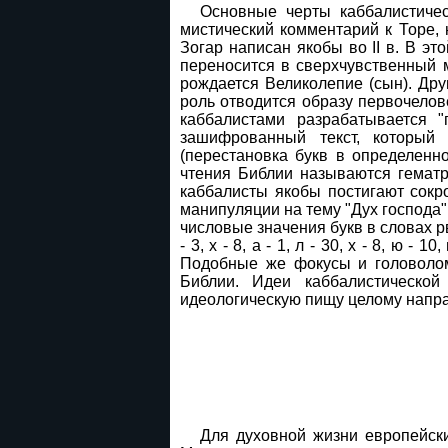
Основные черты каббалистичес
мистический комментарий к Торе, 
Зогар написан якобы во II в. В эт
переносится в сверхчувственный м
рождается Великолепие (сын). Дру
роль отводится образу первочелов
каббалистами разрабатывается "
зашифрованный текст, который
(перестановка букв в определенно
чтения Библии называются гематр
каббалисты якобы постигают сокр
манипуляции на тему "Дух господа"
числовые значения букв в словах рвх
- 3, х - 8, а - 1, л - 30, х - 8, ю
Подобные же фокусы и головоломк
Библии. Идеи каббалистическо
идеологическую пищу целому напра
Для духовной жизни европейски