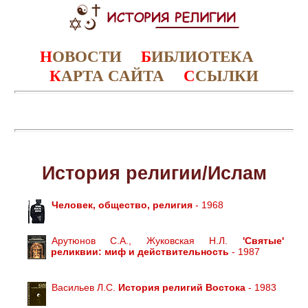
Н
ОВОСТИ
Б
ИБЛИОТЕКА
К
АРТА САЙТА
С
СЫЛКИ
История религии/Ислам
Человек, общество, религия
- 1968
Арутюнов С.А., Жуковская Н.Л.
'Святые'
реликвии: миф и действительность
- 1987
Васильев Л.С.
История религий Востока
- 1983