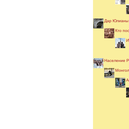
Дар Юлианы 
Кто по
И
Население Р
Монгол
А