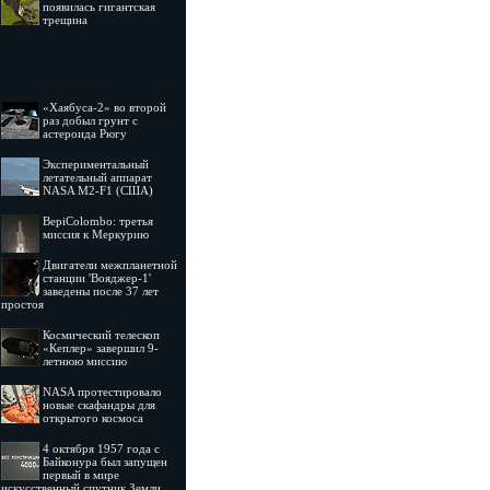
появилась гигантская
трещина
«Хаябуса-2» во второй
раз добыл грунт с
астероида Рюгу
Экспериментальный
летательный аппарат
NASA M2-F1 (США)
BepiColombo: третья
миссия к Меркурию
Двигатели межпланетной
станции 'Вояджер-1'
заведены после 37 лет
простоя
Космический телескоп
«Кеплер» завершил 9-
летнюю миссию
NASA протестировало
новые скафандры для
открытого космоса
4 октября 1957 года с
Байконура был запущен
первый в мире
искусственный спутник Земли