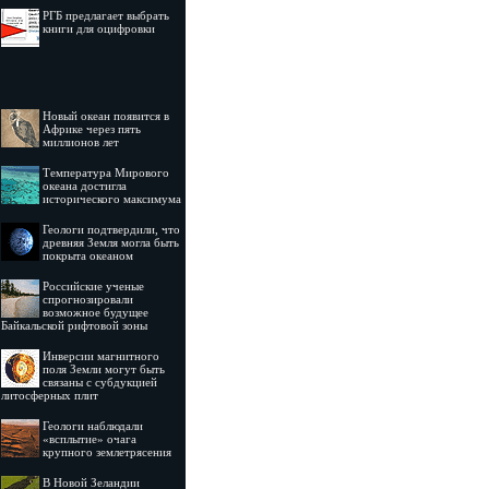
РГБ предлагает выбрать
книги для оцифровки
Новый океан появится в
Африке через пять
миллионов лет
Температура Мирового
океана достигла
исторического максимума
Геологи подтвердили, что
древняя Земля могла быть
покрыта океаном
Российские ученые
спрогнозировали
возможное будущее
Байкальской рифтовой зоны
Инверсии магнитного
поля Земли могут быть
связаны с субдукцией
литосферных плит
Геологи наблюдали
«всплытие» очага
крупного землетрясения
В Новой Зеландии