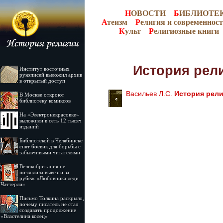
Н
ОВОСТИ
Б
ИБЛИОТЕ
А
теизм
Р
елигия и современност
К
ульт
Р
елигиозные книги
История рел
Институт восточных
рукописей выложил архив
в открытый доступ
Васильев Л.С.
История рели
В Москве откроют
библиотеку комиксов
На «Электронекрасовке»
выложили в сеть 12 тысяч
изданий
Библиотекой в Челябинске
снят боевик для борьбы с
забывчивыми читателями
Великобритания не
позволила вывезти за
рубеж «Любовника леди
Чаттерли»
Письмо Толкина раскрыло,
почему писатель не стал
создавать продолжение
«Властелина колец»