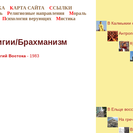
КА
К
АРТА САЙТА
С
СЫЛКИ
ь
Р
елигиозные направления
М
ораль
П
сихология верующих
М
истика
В Калмыкии 
Антроп
игии/Брахманизм
К
гий Востока
- 1983
В Ельце вос
На гре
В